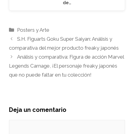
de…
Categorías
Posters y Arte
S.H. Figuarts Goku Super Saiyan: Análisis y
comparativa del mejor producto freaky japonés
Análisis y comparativa: Figura de acción Marvel
Legends Carnage, ¡El personaje freaky japonés
que no puede faltar en tu colección!
Deja un comentario
Comentario