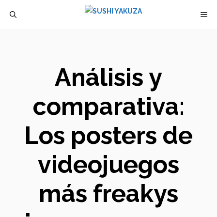
Saltar
M
al
contenido
Análisis y
comparativa:
Los posters de
videojuegos
más freakys