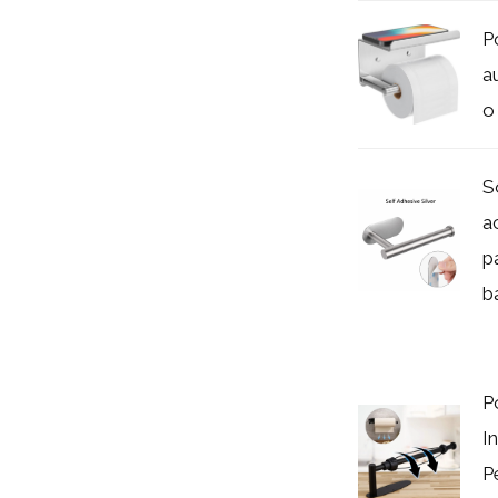
P
a
o
S
a
p
b
P
I
P