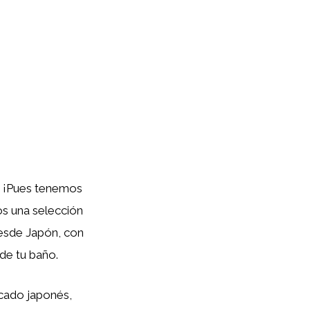
? ¡Pues tenemos
os una selección
esde Japón, con
de tu baño.
rcado japonés,