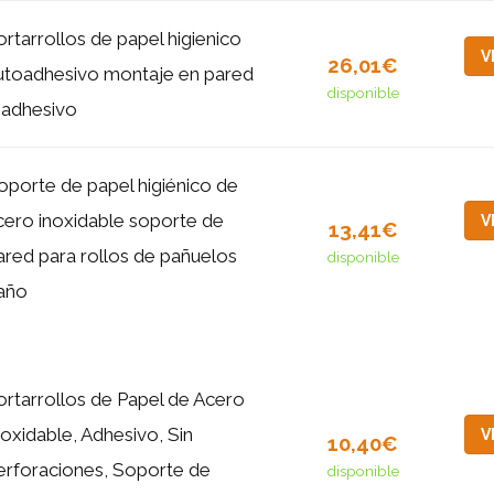
ortarrollos de papel higienico
V
26,01€
utoadhesivo montaje en pared
disponible
 adhesivo
oporte de papel higiénico de
cero inoxidable soporte de
V
13,41€
ared para rollos de pañuelos
disponible
año
ortarrollos de Papel de Acero
noxidable, Adhesivo, Sin
V
10,40€
erforaciones, Soporte de
disponible