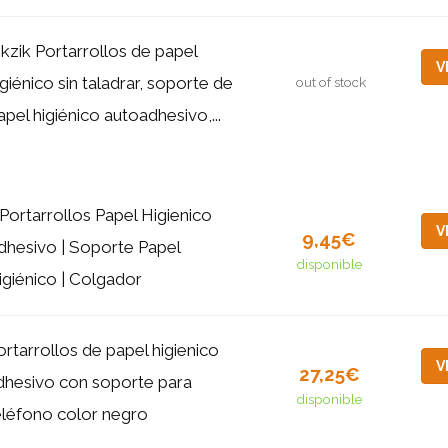
ikzik Portarrollos de papel
V
igiénico sin taladrar, soporte de
out of stock
apel higiénico autoadhesivo,...
 Portarrollos Papel Higienico
V
9,45€
dhesivo | Soporte Papel
disponible
igiénico | Colgador
ortarrollos de papel higienico
V
27,25€
dhesivo con soporte para
disponible
eléfono color negro