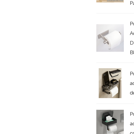
Pa
P
A
D
Bl
P
a
d
P
a
c