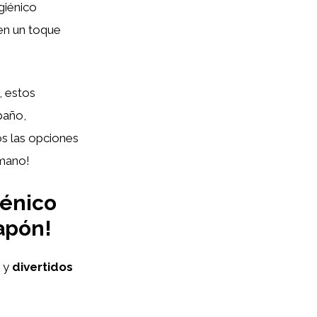
giénico
en un toque
, estos
baño,
os las opciones
 mano!
iénico
apón!
y
divertidos