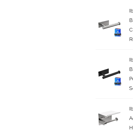
I
B
C
R
I
B
P
S
I
A
H