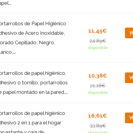
pel...
ortarrollos de Papel Higiénico
11,45€
dhesivo de Acero Inoxidable,
V
24,89€
orado Cepillado, Negro,
disponible
anco,...
ortarrollos de papel higiénico,
10,38€
V
dhesivo o tornillo, portarrollos
21,18€
e papel montado en la pared,...
disponible
ortarrollos de papel higiénico
16,61€
V
dhesivo 2 en 1 para el hogar
33,89€
on estante y caja de...
disponible