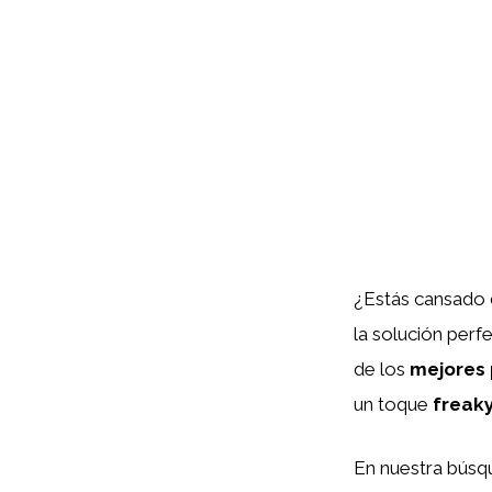
¿Estás cansado 
la solución perf
de los
mejores 
un toque
freak
En nuestra búsq