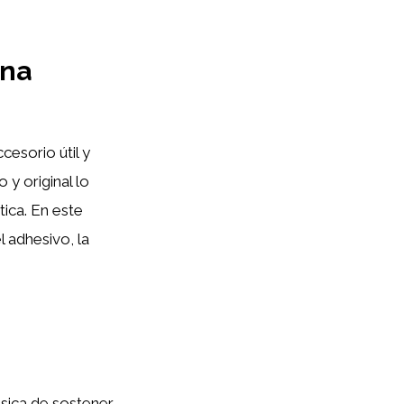
una
cesorio útil y
 y original lo
ica. En este
l adhesivo, la
sica de sostener