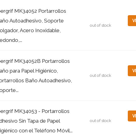
bergrif MK34052 Portarrollos
año Autoadhesivo, Soporte
V
out of stock
olgador, Acero Inoxidable,
edondo,...
bergrif MK34052B Portarrollos
año para Papel Higiénico,
V
out of stock
ortarrollos Baño Autoadhesivo,
oporte...
bergrif MK34053 - Portarrollos
V
dhesivo Sin Tapa de Papel
out of stock
igiénico con el Teléfono Móvil...