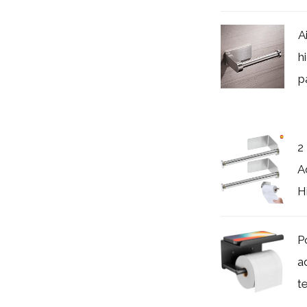
A
h
p
2
A
H
P
a
t