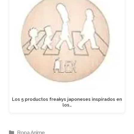
Los 5 productos freakys japoneses inspirados en
los…
Categorías
Ropa Anime