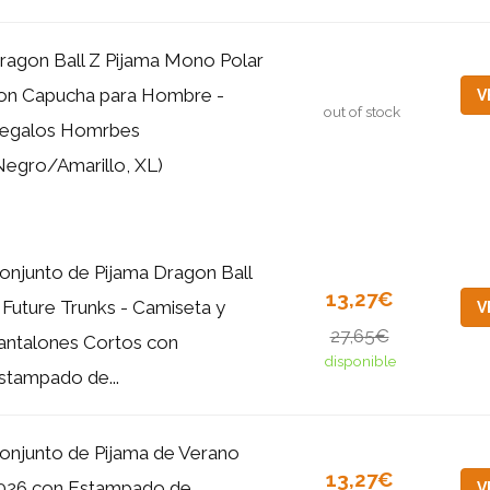
ragon Ball Z Pijama Mono Polar
on Capucha para Hombre -
V
out of stock
egalos Homrbes
Negro/Amarillo, XL)
onjunto de Pijama Dragon Ball
13,27€
 Future Trunks - Camiseta y
V
27,65€
antalones Cortos con
disponible
stampado de...
onjunto de Pijama de Verano
13,27€
026 con Estampado de
V