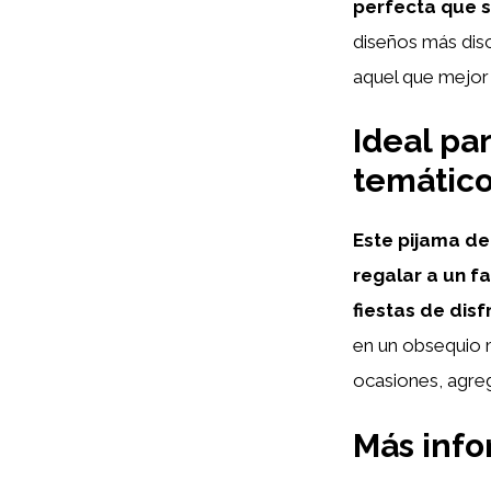
perfecta que s
diseños más disc
aquel que mejor 
Ideal par
temátic
Este pijama de
regalar a un f
fiestas de dis
en un obsequio m
ocasiones, agreg
Más inf