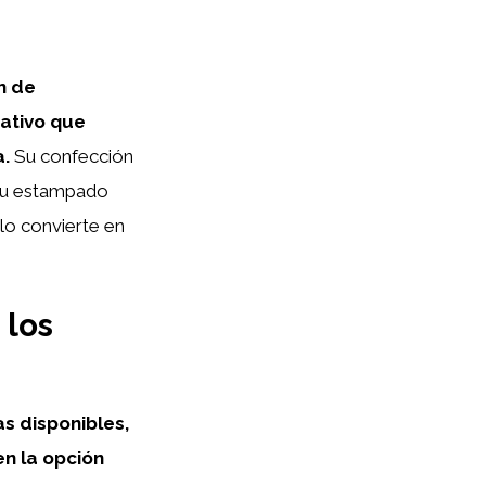
n de
mativo que
a.
Su confección
 su estampado
 lo convierte en
 los
s disponibles,
n la opción