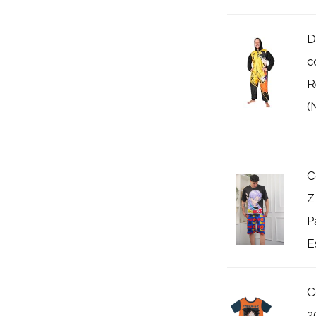
D
c
R
(
C
Z
P
E
C
2