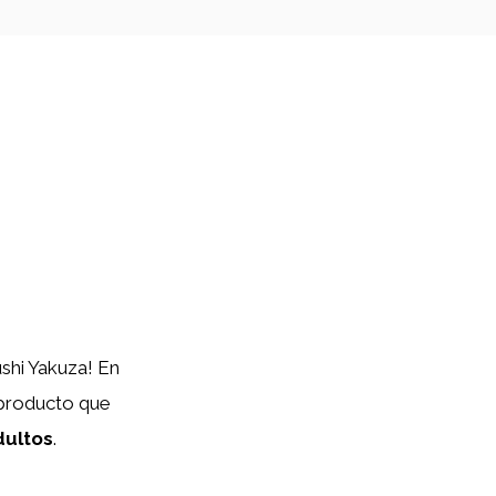
shi Yakuza! En
 producto que
dultos
.