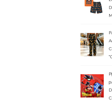
D
M
P
A
C
"G
P
p
D
C