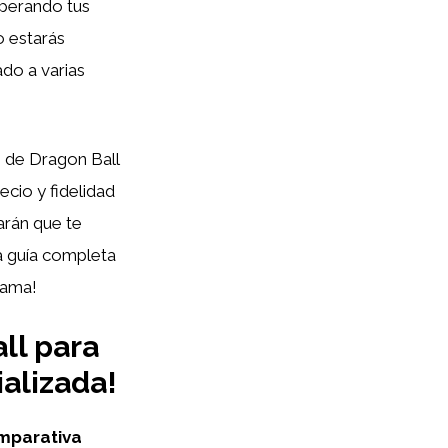
uperando tus
o estarás
ado a varias
s de Dragon Ball
cio y fidelidad
harán que te
a guía completa
yama!
ll para
alizada!
mparativa