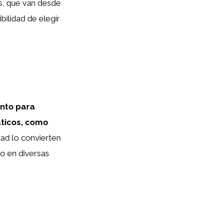
s, que van desde
bilidad de elegir
anto para
áticos, como
dad lo convierten
do en diversas