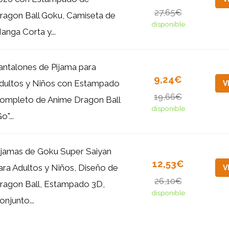
27,65€
ragon Ball Goku, Camiseta de
disponible
anga Corta y...
antalones de Pijama para
9,24€
dultos y Niños con Estampado
V
19,66€
ompleto de Anime Dragon Ball
disponible
o"...
ijamas de Goku Super Saiyan
12,53€
ara Adultos y Niños, Diseño de
V
26,10€
ragon Ball, Estampado 3D,
disponible
onjunto...