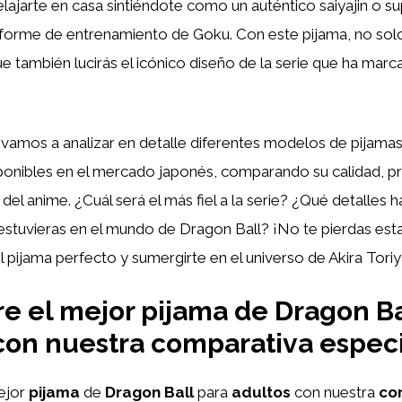
lajarte en casa sintiéndote como un auténtico saiyajin o s
niforme de entrenamiento de Goku. Con este pijama, no sol
 también lucirás el icónico diseño de la serie que ha marc
, vamos a analizar en detalle diferentes modelos de pijama
ponibles en el mercado japonés, comparando su calidad, pre
l del anime. ¿Cuál será el más fiel a la serie? ¿Qué detalles 
estuvieras en el mundo de Dragon Ball? ¡No te pierdas est
l pijama perfecto y sumergirte en el universo de Akira Tori
e el mejor pijama de Dragon Ba
con nuestra comparativa especi
ejor
pijama
de
Dragon Ball
para
adultos
con nuestra
co