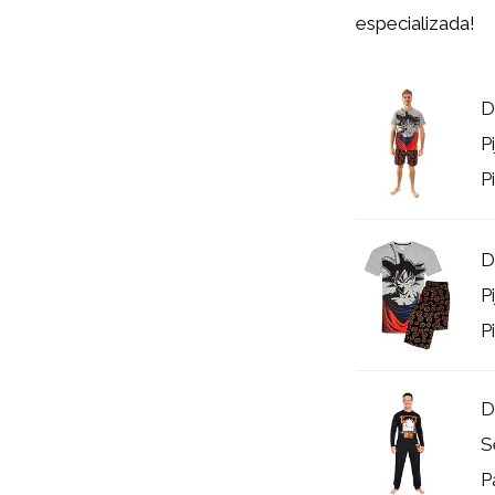
especializada!
D
P
P
D
P
P
D
S
P