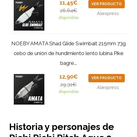
11,45€
VER PRODUCTO
26,64€
Aliexpress
disponible
NOEBY AMATA Shad Glide Swimbait 215mm 73g
cebo de unión de hundimiento lento lubina Pike
bagre...
12,90€
VER PRODUCTO
29,31€
Aliexpress
disponible
Historia y personajes de