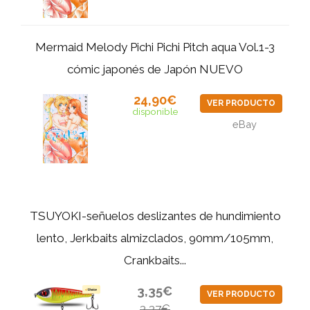
Mermaid Melody Pichi Pichi Pitch aqua Vol.1-3
cómic japonés de Japón NUEVO
24,90€
VER PRODUCTO
disponible
eBay
TSUYOKI-señuelos deslizantes de hundimiento
lento, Jerkbaits almizclados, 90mm/105mm,
Crankbaits...
3,35€
VER PRODUCTO
3,37€