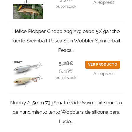
Aliexpress
out of stock
Hélice Plopper Chopp 20g 27g cebo 5X gancho
fuerte Swimbait Pesca Spin Wobbler Spinnerbait
Pesca...
5,28€
VER PRODUCTO
5,45€
Aliexpress
out of stock
Noeby 215mm 73gAmata Glide Swimbait señuelo
de hundimiento lento Wobblers de silicona para
Lucio...