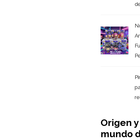
de
N
A
Fu
Pe
Pi
pa
re
Origen y 
mundo d