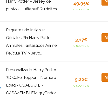
Harry Potter - Jersey de
V
49,95€
punto - Hufflepuff Quidditch
disponible
Paquetes de Insignias
Oficiales Pin Harry Potter
V
3,17€
Animales Fantásticos Anime
disponible
Película TV Nuevo...
Personalizado Harry Potter
3D Cake Topper - Nombre
V
9,22€
Edad - CUALQUIER
disponible
CASA/EMBLEM gryffindor