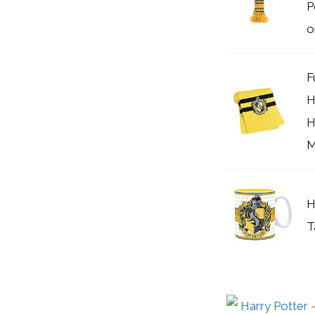
P
or
F
H
H
M
H
T