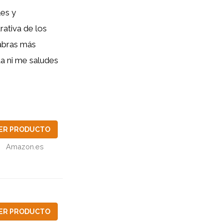
les y
ativa de los
labras más
ta ni me saludes
ER PRODUCTO
Amazon.es
ER PRODUCTO