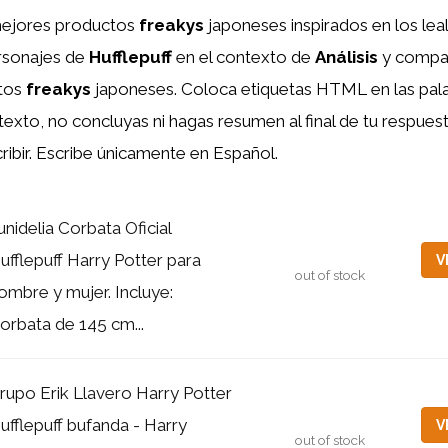
ejores productos
freakys
japoneses inspirados en los lea
rsonajes de
Hufflepuff
en el contexto de
Análisis
y compar
tos
freakys
japoneses. Coloca etiquetas HTML
en las pa
texto, no concluyas ni hagas resumen al final de tu respues
ribir. Escribe únicamente en Español.
unidelia Corbata Oficial
ufflepuff Harry Potter para
V
out of stock
ombre y mujer. Incluye:
orbata de 145 cm...
rupo Erik Llavero Harry Potter
ufflepuff bufanda - Harry
V
out of stock