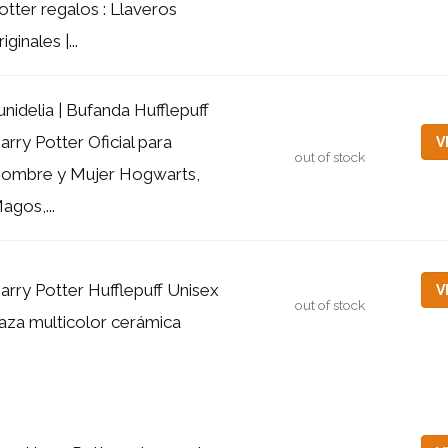
otter regalos : Llaveros
iginales |...
unidelia | Bufanda Hufflepuff
arry Potter Oficial para
V
out of stock
ombre y Mujer Hogwarts,
agos,...
arry Potter Hufflepuff Unisex
V
out of stock
aza multicolor cerámica