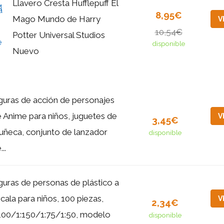
Llavero Cresta Hufflepuff El
8,95€
Mago Mundo de Harry
V
10,54€
Potter Universal Studios
disponible
Nuevo
guras de acción de personajes
 Anime para niños, juguetes de
V
3,45€
ñeca, conjunto de lanzador
disponible
...
guras de personas de plástico a
cala para niños, 100 piezas,
V
2,34€
100/1:150/1:75/1:50, modelo
disponible