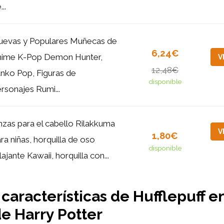
...
uevas y Populares Muñecas de
6,24€
nime K-Pop Demon Hunter,
V
12,48€
nko Pop, Figuras de
disponible
rsonajes Rumi...
nzas para el cabello Rilakkuma
V
1,80€
ra niñas, horquilla de oso
disponible
lajante Kawaii, horquilla con...
características de Hufflepuff en
e Harry Potter