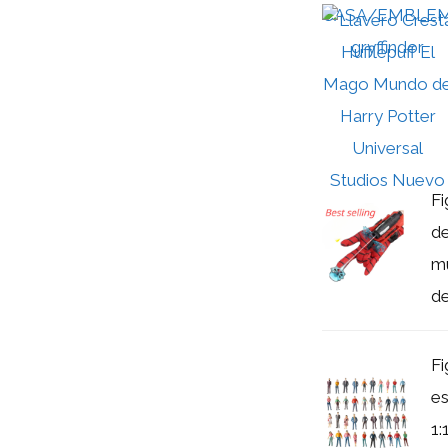
Fi
de
mu
de
Fi
es
1: