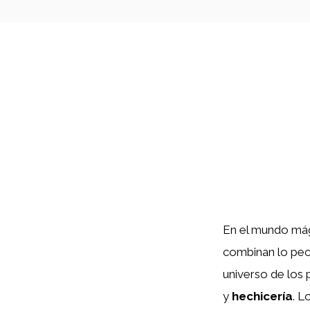
En el mundo mág
combinan lo pecu
universo de los
y
hechicería
. L