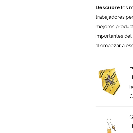
Descubre
los m
trabajadores pe
mejores produc
importantes del 
al empezar a esc
F
H
h
C
G
H