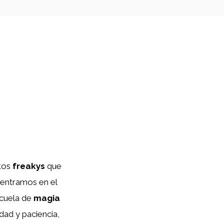
ctos
freakys
que
dentramos en el
scuela de
magia
dad y paciencia,