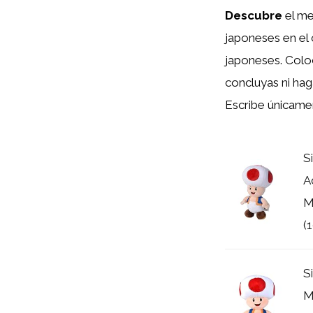
Descubre
el me
japoneses en el
japoneses. Col
concluyas ni hag
Escribe únicam
S
A
M
(
S
M