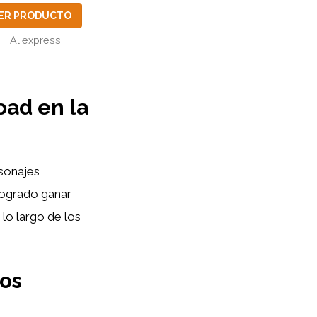
ER PRODUCTO
Aliexpress
oad en la
rsonajes
logrado ganar
 lo largo de los
los