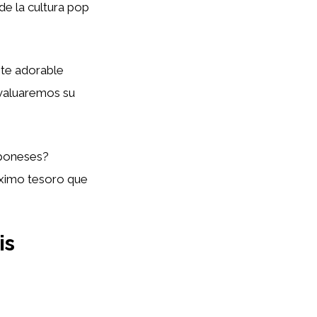
de la cultura pop
ste adorable
evaluaremos su
aponeses?
óximo tesoro que
is