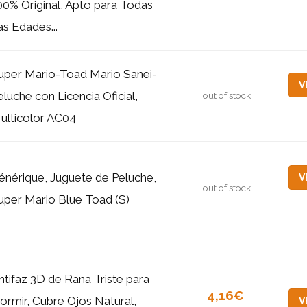
00% Original, Apto para Todas
as Edades...
uper Mario-Toad Mario Sanei-
V
eluche con Licencia Oficial,
out of stock
ulticolor AC04
énérique, Juguete de Peluche,
V
out of stock
uper Mario Blue Toad (S)
ntifaz 3D de Rana Triste para
4,16€
ormir, Cubre Ojos Natural,
V