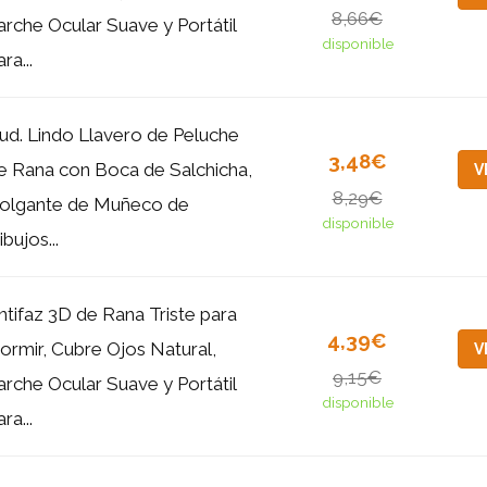
8,66€
arche Ocular Suave y Portátil
disponible
ra...
 ud. Lindo Llavero de Peluche
3,48€
e Rana con Boca de Salchicha,
V
8,29€
olgante de Muñeco de
disponible
ibujos...
ntifaz 3D de Rana Triste para
4,39€
ormir, Cubre Ojos Natural,
V
9,15€
arche Ocular Suave y Portátil
disponible
ra...