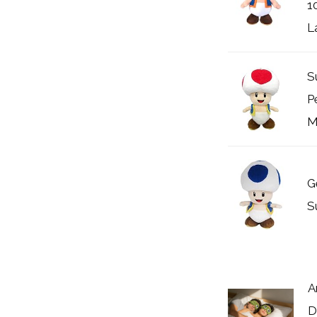
1
L
S
P
M
G
S
A
D