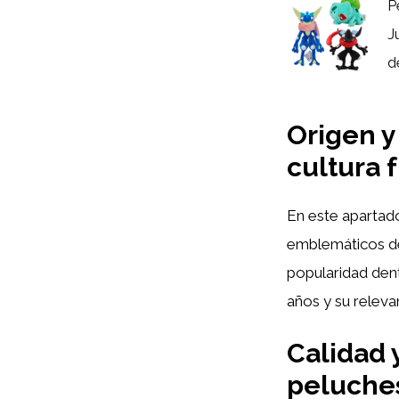
P
J
d
Origen y
cultura 
En este apartado
emblemáticos de
popularidad dent
años y su releva
Calidad 
peluche