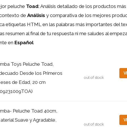
jor peluche
Toad
: Análisis detallado de los productos más
 contexto de
Análisis
y comparativa de los mejores produc
oca etiquetas HTML
en las palabras más importantes del te
as resumen al final de tu respuesta ni me saludes al empezar 
ente en
Español
imba Toys Peluche Toad,
decuado Desde los Primeros
V
out of stock
eses de Edad, 20 cm
109231009TOA)
imba- Peluche Toad 40cm,
aterial Suave y Agradable,
V
out of stock