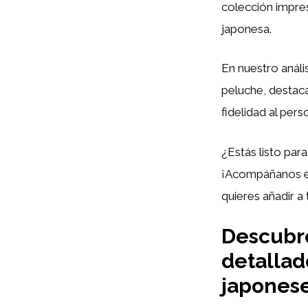
colección impres
japonesa.
En nuestro análi
peluche, destac
fidelidad al perso
¿Estás listo par
¡Acompáñanos en
quieres añadir a 
Descubre
detallad
japones