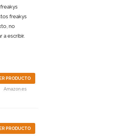
 freakys
tos freakys
xto, no
a escribir.
ER PRODUCTO
Amazon.es
ER PRODUCTO