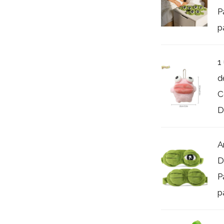
P
pa
1
d
C
D
A
D
P
pa