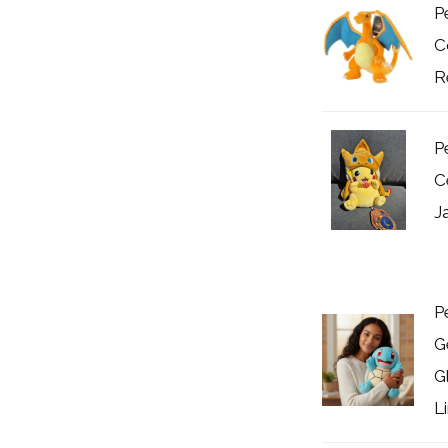
P
C
R
P
C
J
P
G
G
Li