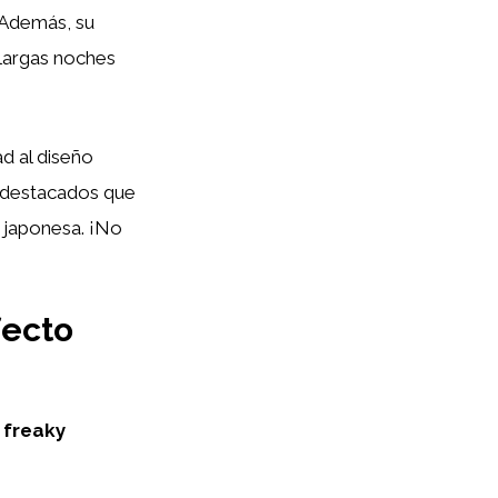
. Además, su
 largas noches
d al diseño
es destacados que
 japonesa. ¡No
fecto
 freaky