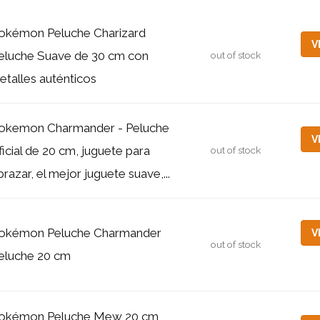
okémon Peluche Charizard
V
eluche Suave de 30 cm con
out of stock
etalles auténticos
okemon Charmander - Peluche
V
ficial de 20 cm, juguete para
out of stock
brazar, el mejor juguete suave,...
okémon Peluche Charmander
V
out of stock
eluche 20 cm
okémon Peluche Mew 20 cm,