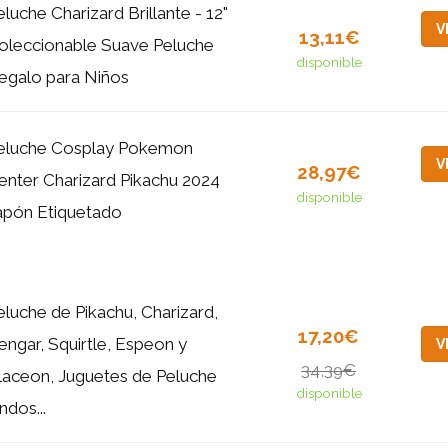
eluche Charizard Brillante - 12"
V
13,11€
oleccionable Suave Peluche
disponible
egalo para Niños
eluche Cosplay Pokemon
V
28,97€
enter Charizard Pikachu 2024
disponible
apón Etiquetado
eluche de Pikachu, Charizard,
17,20€
engar, Squirtle, Espeon y
V
34,39€
laceon, Juguetes de Peluche
disponible
ndos...