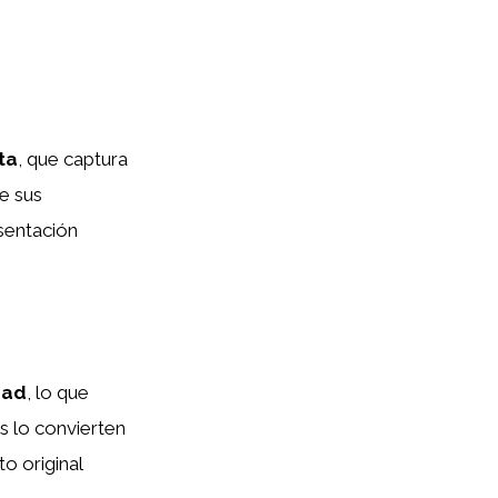
ta
, que captura
e sus
esentación
dad
, lo que
as lo convierten
o original