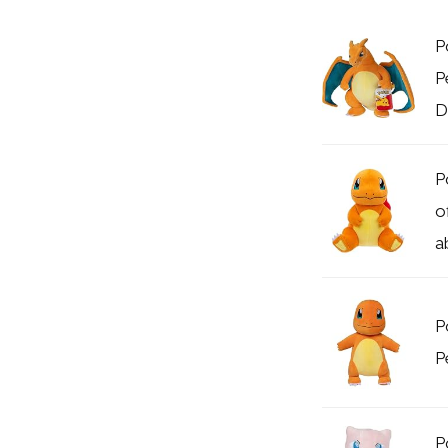
P
P
D
P
o
a
P
P
P