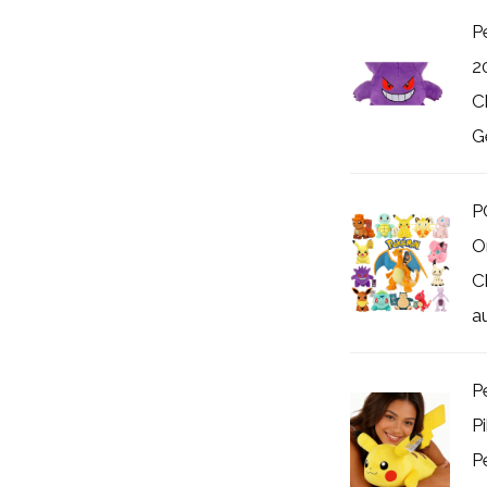
P
2
C
G
P
O
C
au
P
P
P