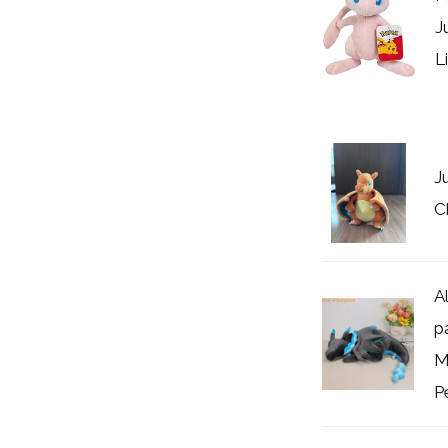
J
L
J
C
A
p
M
P