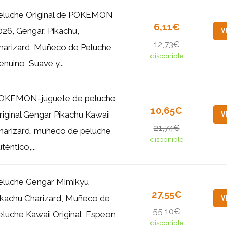
eluche Original de POKEMON
6,11€
026, Gengar, Pikachu,
V
12,73€
harizard, Muñeco de Peluche
disponible
enuino, Suave y...
OKEMON-juguete de peluche
10,65€
riginal Gengar Pikachu Kawaii
V
21,74€
harizard, muñeco de peluche
disponible
téntico,...
eluche Gengar Mimikyu
27,55€
ikachu Charizard, Muñeco de
V
55,10€
eluche Kawaii Original, Espeon
disponible