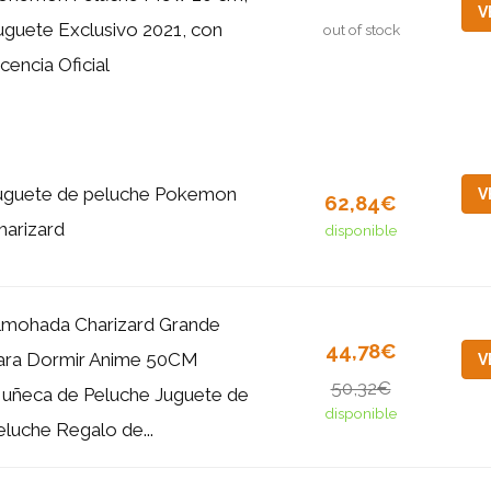
V
uguete Exclusivo 2021, con
out of stock
icencia Oficial
uguete de peluche Pokemon
V
62,84€
harizard
disponible
lmohada Charizard Grande
44,78€
ara Dormir Anime 50CM
V
50,32€
uñeca de Peluche Juguete de
disponible
eluche Regalo de...