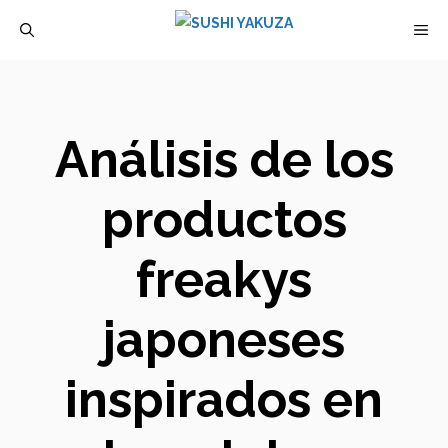
Saltar
M
al
contenido
Análisis de los
productos
freakys
japoneses
inspirados en