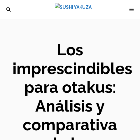
Saltar
M
al
contenido
Los
imprescindibles
para otakus:
Análisis y
comparativa