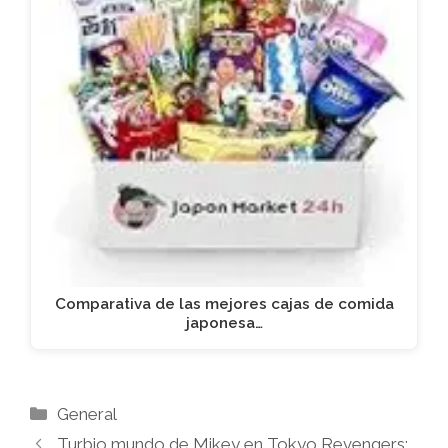
Comparativa de las mejores cajas de comida
japonesa…
Categorías
General
Turbio mundo de Mikey en Tokyo Revengers: