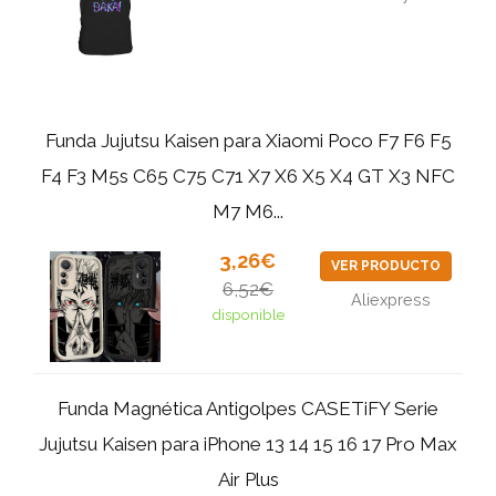
Funda Jujutsu Kaisen para Xiaomi Poco F7 F6 F5
F4 F3 M5s C65 C75 C71 X7 X6 X5 X4 GT X3 NFC
M7 M6...
3,26€
VER PRODUCTO
6,52€
Aliexpress
disponible
Funda Magnética Antigolpes CASETiFY Serie
Jujutsu Kaisen para iPhone 13 14 15 16 17 Pro Max
Air Plus