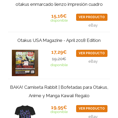
otakus enmarcado lienzo impresión cuadro
15,16€
VER PRODUCTO
disponible
eBay
Otakus USA Magazine - April 2018 Edition
17,29€
VER PRODUCTO
19,20€
eBay
disponible
BAKA! Camiseta Rabbit | Bofetadas para Otakus,
Anime y Manga Kawaii Regalo
19,95€
VER PRODUCTO
disponible
eBay