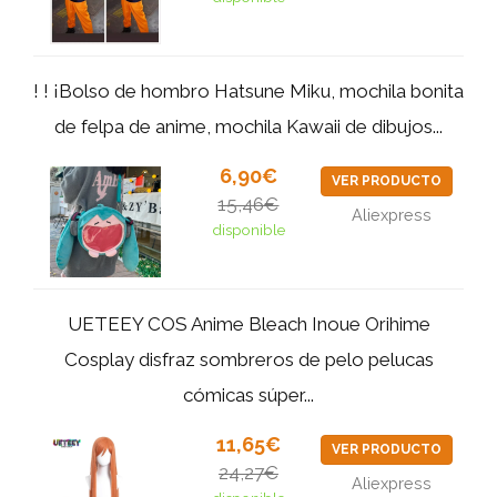
! ! ¡Bolso de hombro Hatsune Miku, mochila bonita
de felpa de anime, mochila Kawaii de dibujos...
6,90€
VER PRODUCTO
15,46€
Aliexpress
disponible
UETEEY COS Anime Bleach Inoue Orihime
Cosplay disfraz sombreros de pelo pelucas
cómicas súper...
11,65€
VER PRODUCTO
24,27€
Aliexpress