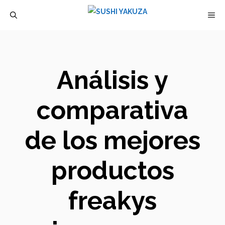
Saltar
M
al
contenido
Análisis y
comparativa
de los mejores
productos
freakys