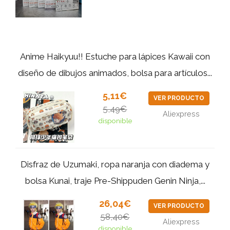
Anime Haikyuu!! Estuche para lápices Kawaii con
diseño de dibujos animados, bolsa para artículos...
5,11€
VER PRODUCTO
5,49€
Aliexpress
disponible
Disfraz de Uzumaki, ropa naranja con diadema y
bolsa Kunai, traje Pre-Shippuden Genin Ninja,...
26,04€
VER PRODUCTO
58,40€
Aliexpress
disponible