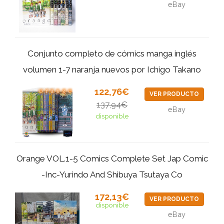
eBay
Conjunto completo de cómics manga inglés
volumen 1-7 naranja nuevos por Ichigo Takano
122,76€
VER PRODUCTO
137,94€
eBay
disponible
Orange VOL.1-5 Comics Complete Set Jap Comic
-Inc-Yurindo And Shibuya Tsutaya Co
172,13€
VER PRODUCTO
disponible
eBay