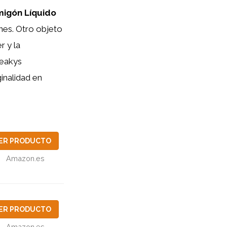
igón Líquido
ones. Otro objeto
r y la
reakys
inalidad en
ER PRODUCTO
Amazon.es
ER PRODUCTO
Amazon.es