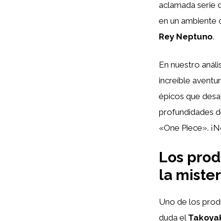
aclamada serie 
en un ambiente c
Rey Neptuno
.
En nuestro anál
increíble aventu
épicos que desaf
profundidades de
«One Piece». ¡No
Los prod
la mister
Uno de los prod
duda el
Takoyak