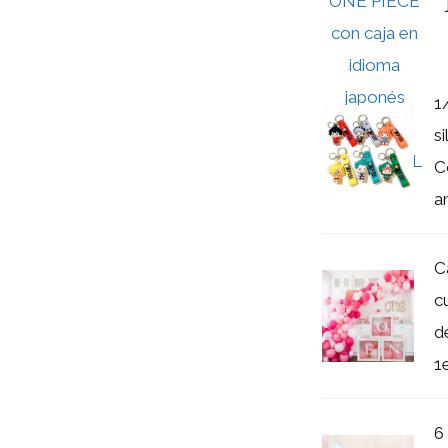
1
s
C
an
C
c
d
1e
6