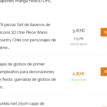
japonés Manga FedEx/DHL
/6 piezas Set de llaveros de
3,67€
ilicona 3D One Piece Wano
V
7,97€
ountry Chibi con personajes de
out of stock
ime...
ajas de globos de primer
umpleaños para decoraciones
V
2,87€
e fiesta, guirnalda de globos de
disponible
r...
 unids/set 25cm cajas de