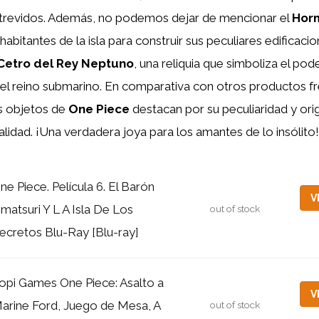
trevidos. Además, no podemos dejar de mencionar el
Horm
 habitantes de la isla para construir sus peculiares edificaci
Cetro del Rey Neptuno
, una reliquia que simboliza el pode
el reino submarino. En comparativa con otros productos f
s objetos de
One Piece
destacan por su peculiaridad y orig
alidad. ¡Una verdadera joya para los amantes de lo insólito!
ne Piece. Película 6. El Barón
V
matsuri Y L A Isla De Los
out of stock
ecretos Blu-Ray [Blu-ray]
opi Games One Piece: Asalto a
V
arine Ford, Juego de Mesa, A
out of stock