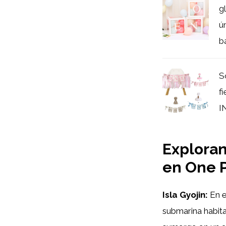
g
ú
b
S
f
I
Exploran
en One 
Isla Gyojin:
En e
submarina habita