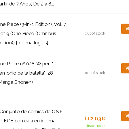
artir de 7 Años, De 2 a 8...
ne Piece (3-in-1 Edition), Vol. 7,
V
 et 9 (One Piece (Omnibus
out of stock
dition)) [Idioma Inglés]
ne Piece nº 028: Wiper, "el
V
emonio de la batalla": 28
out of stock
Manga Shonen)
Conjunto de cómics de ONE
V
112,63€
PIECE con caja en idioma
disponible