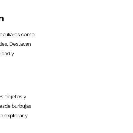
n
peculiares como
ades. Destacan
didad y
es objetos y
Desde burbujas
ra explorar y