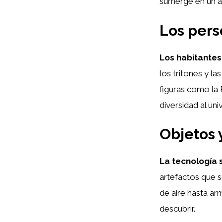
sumerge en un am
Los pers
Los habitantes 
los tritones y l
figuras como la 
diversidad al un
Objetos 
La tecnología 
artefactos que 
de aire hasta ar
descubrir.