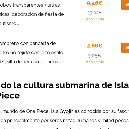
9,46€
lobos transparentes + letras
V
27,02€
nicas, decoración de fiesta de
disponible
autismo...
ombrero con pancarta de
2,86€
V
ieltro no tejido con lazo estilo
3,05€
NS, silla de 1er cumpleaños,...
disponible
do la cultura submarina de Isla
Piece
l mundo de One Piece, Isla Gyojin es conocida por su fasci
da principalmente por seres mitad humanos y mitad peces. 