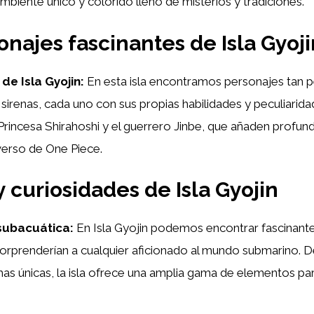
biente único y colorido lleno de misterios y tradiciones.
onajes fascinantes de Isla Gyoji
de Isla Gyojin:
En esta isla encontramos personajes tan 
as sirenas, cada uno con sus propias habilidades y peculiarid
Princesa Shirahoshi y el guerrero Jinbe, que añaden profun
iverso de One Piece.
y curiosidades de Isla Gyojin
subacuática:
En Isla Gyojin podemos encontrar fascinant
sorprenderían a cualquier aficionado al mundo submarino. 
mas únicas, la isla ofrece una amplia gama de elementos pa