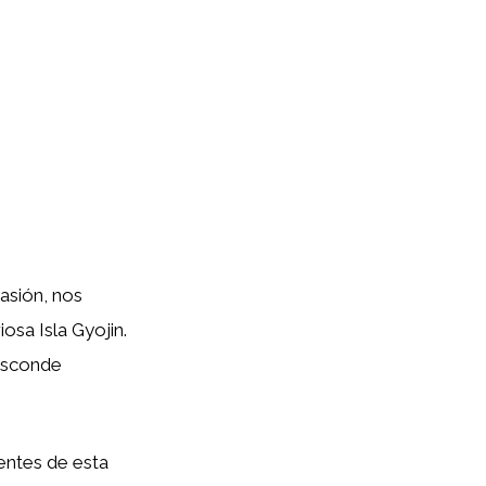
asión, nos
osa Isla Gyojin.
 esconde
entes de esta