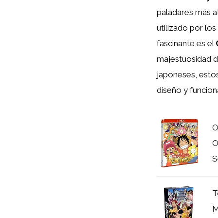
paladares más a
utilizado por los
fascinante es el
majestuosidad d
japoneses, esto
diseño y funcion
O
O
S
T
M