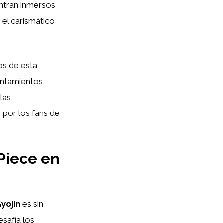
entran inmersos
 el carismático
os de esta
entamientos
las
 por los fans de
Piece en
yojin
es sin
esafía los