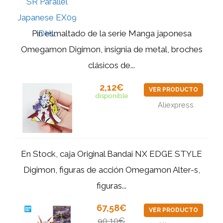
Pin esmaltado de la serie Manga japonesa
Omegamon Digimon, insignia de metal, broches
clásicos de...
2,12€
VER PRODUCTO
disponible
Aliexpress
En Stock, caja Original Bandai NX EDGE STYLE
Digimon, figuras de acción Omegamon Alter-s,
figuras...
67,58€
VER PRODUCTO
90,10€