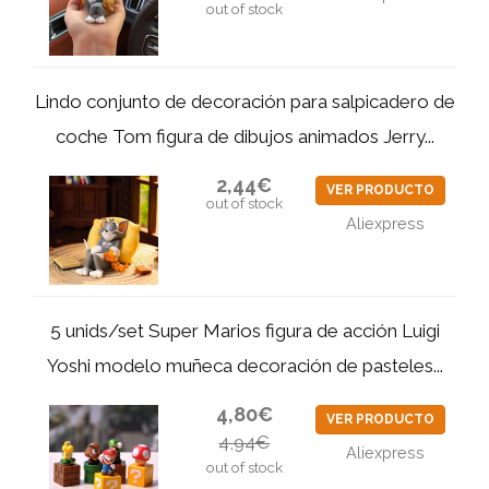
out of stock
Lindo conjunto de decoración para salpicadero de
coche Tom figura de dibujos animados Jerry...
2,44€
VER PRODUCTO
out of stock
Aliexpress
5 unids/set Super Marios figura de acción Luigi
Yoshi modelo muñeca decoración de pasteles...
4,80€
VER PRODUCTO
4,94€
Aliexpress
out of stock