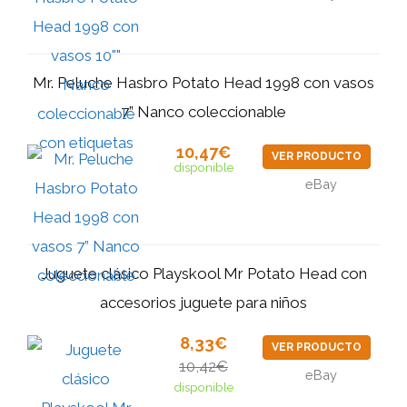
Mr. Peluche Hasbro Potato Head 1998 con vasos
7” Nanco coleccionable
10,47€
VER PRODUCTO
disponible
eBay
Juguete clásico Playskool Mr Potato Head con
accesorios juguete para niños
8,33€
VER PRODUCTO
10,42€
eBay
disponible