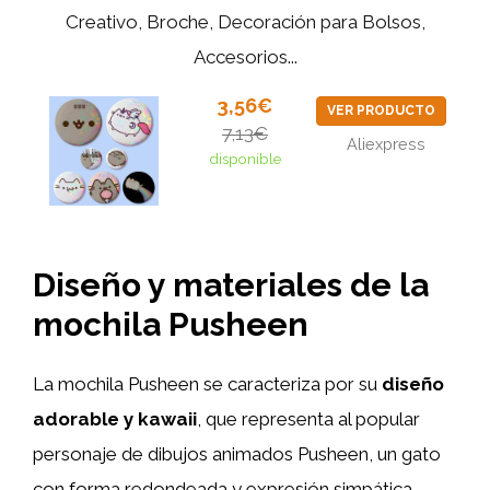
Creativo, Broche, Decoración para Bolsos,
Accesorios...
3,56€
VER PRODUCTO
7,13€
Aliexpress
disponible
Diseño y materiales de la
mochila Pusheen
La mochila Pusheen se caracteriza por su
diseño
adorable y kawaii
, que representa al popular
personaje de dibujos animados Pusheen, un gato
con forma redondeada y expresión simpática.