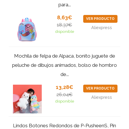
para...
8,63€
VER PRODUCTO
18,37€
Aliexpress
disponible
Mochila de felpa de Alpaca, bonito juguete de
peluche de dibujos animados, bolso de hombro
de...
13,28€
VER PRODUCTO
26,04€
Aliexpress
disponible
Lindos Botones Redondos de P-PusheenS, Pin