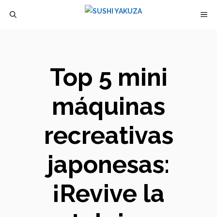
Saltar
M
al
contenido
Top 5 mini
máquinas
recreativas
japonesas:
¡Revive la