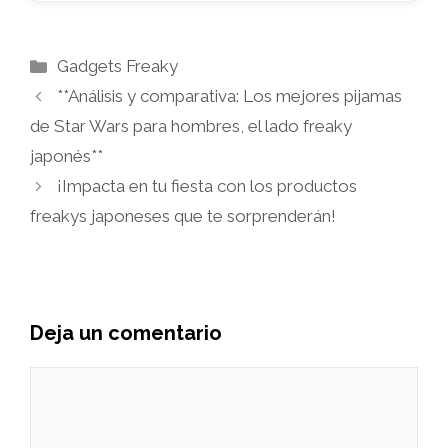
Categorías
Gadgets Freaky
**Análisis y comparativa: Los mejores pijamas
de Star Wars para hombres, el lado freaky
japonés**
¡Impacta en tu fiesta con los productos
freakys japoneses que te sorprenderán!
Deja un comentario
Comentario