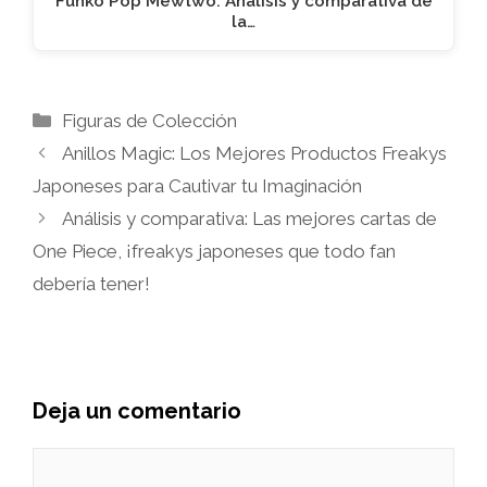
Funko Pop Mewtwo: Análisis y comparativa de
la…
Categorías
Figuras de Colección
Anillos Magic: Los Mejores Productos Freakys
Japoneses para Cautivar tu Imaginación
Análisis y comparativa: Las mejores cartas de
One Piece, ¡freakys japoneses que todo fan
debería tener!
Deja un comentario
Comentario