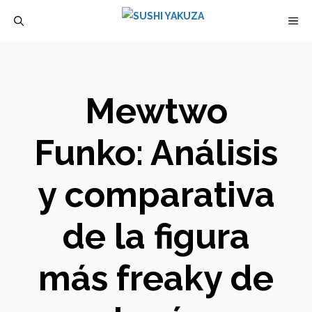
Saltar
M
al
contenido
Mewtwo
Funko: Análisis
y comparativa
de la figura
más freaky de