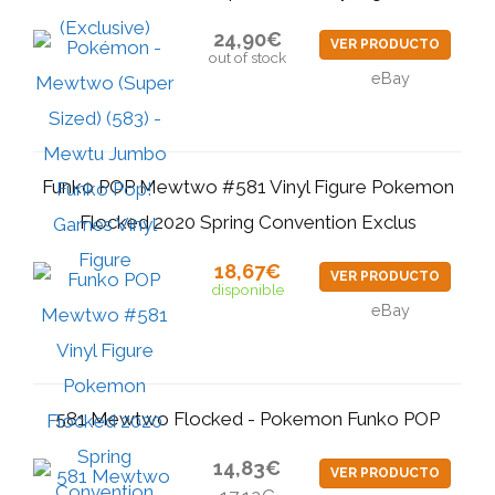
24,90€
VER PRODUCTO
out of stock
eBay
Funko POP Mewtwo #581 Vinyl Figure Pokemon
Flocked 2020 Spring Convention Exclus
18,67€
VER PRODUCTO
disponible
eBay
581 Mewtwo Flocked - Pokemon Funko POP
14,83€
VER PRODUCTO