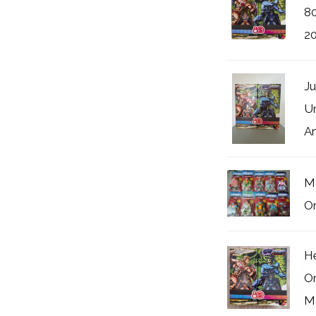
80
2
Ju
Un
An
Ma
Or
He
Or
Ma