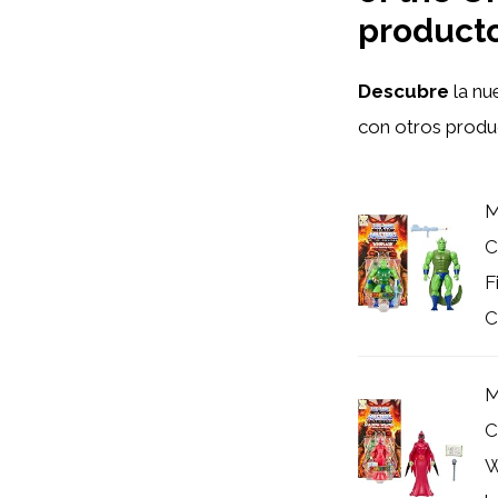
producto
Descubre
la nu
con otros prod
M
C
F
C
M
C
W