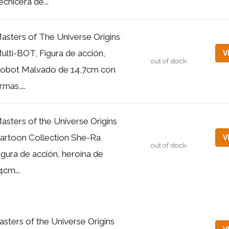
echicera de...
asters of The Universe Origins
ulti-BOT, Figura de acción,
V
out of stock
obot Malvado de 14,7cm con
rmas,...
asters of the Universe Origins
artoon Collection She-Ra
V
out of stock
igura de acción, heroína de
4cm...
sters of the Universe Origins