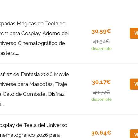
spadas Mágicas de Teela de
30,59€
2cm para Cosplay, Adorno del
V
41,34€
niverso Cinematográfico de
disponible
sters,...
isfraz de Fantasia 2026 Movie
30,17€
niverse para Mascotas, Traje
V
40,77€
e Gato de Combate, Disfraz
disponible
...
osplay de Teela del Universo
30,64€
inematográfico 2026 para
V