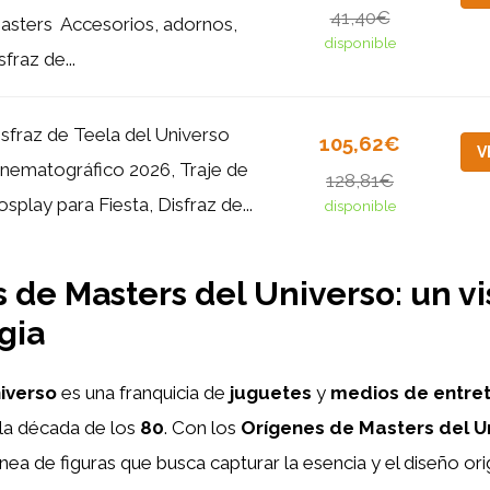
41,40€
asters ‌ Accesorios, adornos,
disponible
sfraz de...
isfraz de Teela del Universo
105,62€
V
inematográfico 2026, Traje de
128,81€
splay para Fiesta, Disfraz de...
disponible
 de Masters del Universo: un vi
gia
iverso
es una franquicia de
juguetes
y
medios de entre
 la década de los
80
. Con los
Orígenes de Masters del U
nea de figuras que busca capturar la esencia y el diseño ori