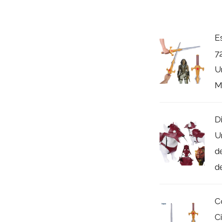
E
7
U
Ma
D
U
d
de
C
C