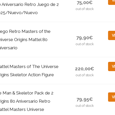
V
75,00€
 Aniversario Retro Juego de 2
out of stock
025/Nuevo/Nuevo
ego Retro Masters of the
V
79,90€
iverse Origins Mattel 80
out of stock
iversario
ttel Masters of The Universe
V
220,00€
igins Skeletor Action Figure
out of stock
 Man & Skeletor Pack de 2
V
79,95€
igins 80 Aniversario Retro
out of stock
ttel Masters Universe