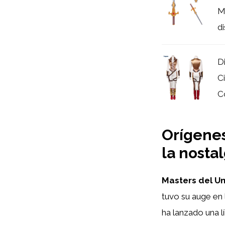
M
di
D
C
Co
Orígenes
la nostal
Masters del Un
tuvo su auge en
ha lanzado una lí