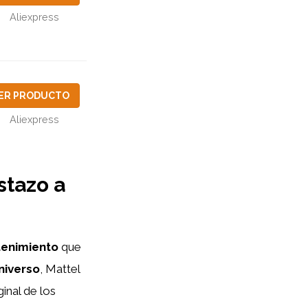
Aliexpress
ER PRODUCTO
Aliexpress
stazo a
tenimiento
que
niverso
, Mattel
ginal de los