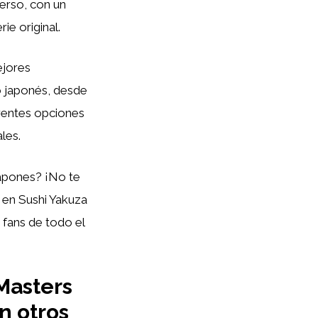
erso, con un
ie original.
ejores
o japonés, desde
rentes opciones
les.
 japones? ¡No te
en Sushi Yakuza
 fans de todo el
Masters
n otros