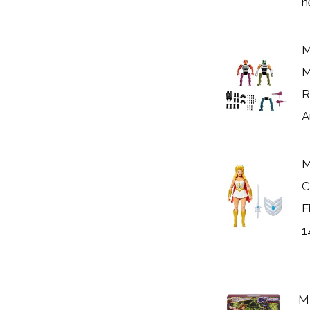
h
M
M
R
A
M
C
F
1
Ma