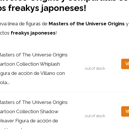
s freakys japoneses!
eva línea de figuras de
Masters of the Universe Origins
uctos
freakys japoneses
!
asters of The Universe Origins
artoon Collection Whiplash
V
out of stock
igura de acción de Villano con
ola...
asters of The Universe Origins
artoon Collection Shadow
V
out of stock
eaver Figura de acción de