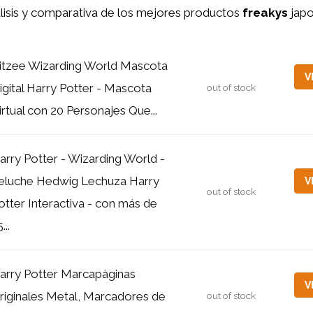
lisis y comparativa de los mejores productos
freakys
japo
itzee Wizarding World Mascota
V
igital Harry Potter - Mascota
out of stock
irtual con 20 Personajes Que...
arry Potter - Wizarding World -
eluche Hedwig Lechuza Harry
V
out of stock
otter Interactiva - con más de
...
arry Potter Marcapáginas
V
riginales Metal, Marcadores de
out of stock