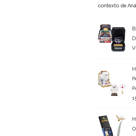
contexto de Aná
B
D
V
H
P
P
15
H
O