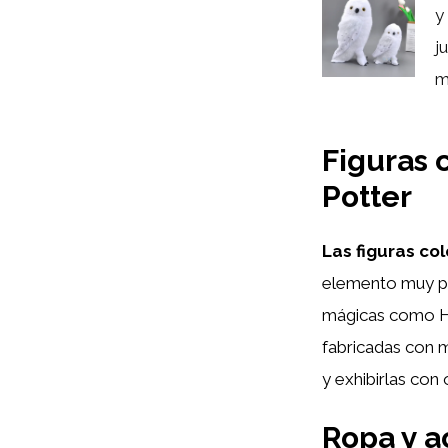
y
j
m
Figuras 
Potter
Las figuras co
elemento muy pop
mágicas como He
fabricadas con m
y exhibirlas con 
Ropa y a