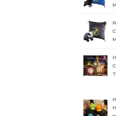
M
P
C
M
H
C
T
H
H
m