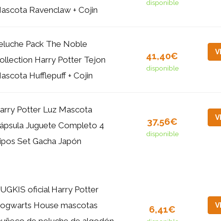
disponible
ascota Ravenclaw + Cojin
eluche Pack The Noble
V
41,40€
ollection Harry Potter Tejon
disponible
ascota Hufflepuff + Cojin
arry Potter Luz Mascota
V
37,56€
ápsula Juguete Completo 4
disponible
ipos Set Gacha Japón
UGKIS oficial Harry Potter
ogwarts House mascotas
V
6,41€
uñeco de peluche de algodón