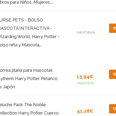
ibros para Niños, Mujeres,...
URSE PETS - BOLSO
ASCOTA INTERACTIVA -
V
out of stock
izarding World, Harry Potter -
olso niña y Mascota...
orrea plana para mascotas
V
13,94€
lytherin Harry Potter Petanco
disponible
e Japón
eluche Pack The Noble
V
41,28€
ollection Harry Potter Cuervo