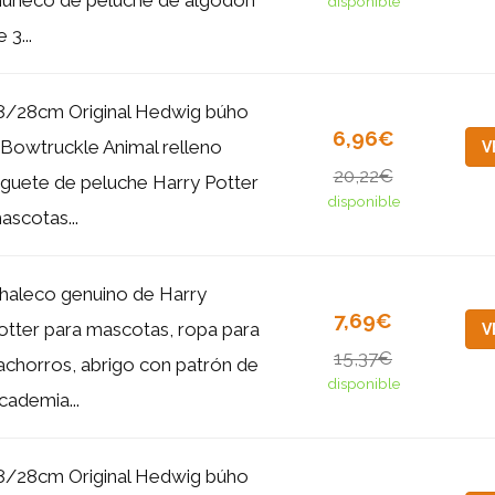
disponible
 3...
8/28cm Original Hedwig búho
6,96€
 Bowtruckle Animal relleno
V
20,22€
uguete de peluche Harry Potter
disponible
ascotas...
haleco genuino de Harry
7,69€
otter para mascotas, ropa para
V
15,37€
achorros, abrigo con patrón de
disponible
cademia...
8/28cm Original Hedwig búho