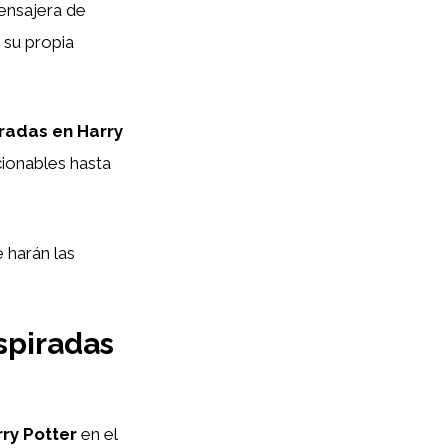
ensajera de
 su propia
radas en Harry
cionables hasta
 harán las
spiradas
ry Potter
en el