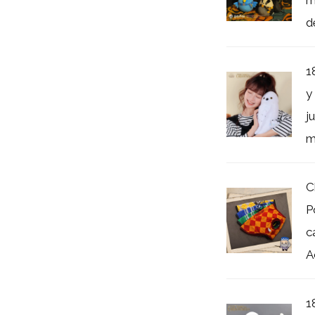
de
1
y
j
m
C
P
c
A
1