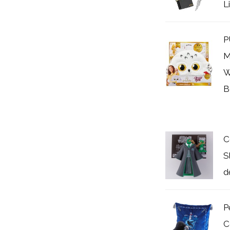
L
P
M
W
B
C
S
d
P
C