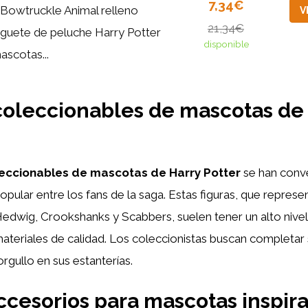
7,34€
 Bowtruckle Animal relleno
V
21,34€
uguete de peluche Harry Potter
disponible
ascotas...
coleccionables de mascotas de
leccionables de mascotas de Harry Potter
se han conve
ular entre los fans de la saga. Estas figuras, que represen
dwig, Crookshanks y Scabbers, suelen tener un alto nivel 
ateriales de calidad. Los coleccionistas buscan completar
orgullo en sus estanterías.
ccesorios para mascotas inspir