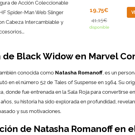
igura de Acción Coleccionable
19,75€
HF Spider-Man Web Slinger
V
41,15€
on Cabeza Intercambiable y
disponible
ccesorios...
n de Black Widow en Marvel Co
 también conocida como
Natasha Romanoff
, es un perso
tó en el número 52 de Tales of Suspense en 1964. Su ori
ca, donde fue entrenada en la Sala Roja para convertirse en 
s años, su historia ha sido explorada en profundidad, revela
pasado y sus motivaciones.
ción de Natasha Romanoff en e