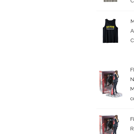
C
M
A
C
F
N
M
c
F
R