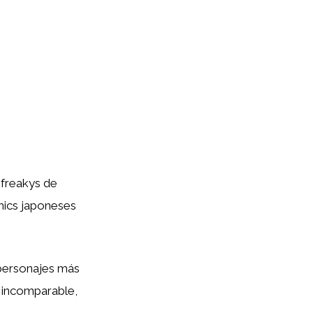
 freakys de
mics japoneses
 personajes más
a incomparable,