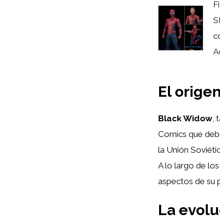
F
S
c
A
El orige
Black Widow
,
Comics que debu
la Unión Soviéti
A lo largo de lo
aspectos de su 
La evolu