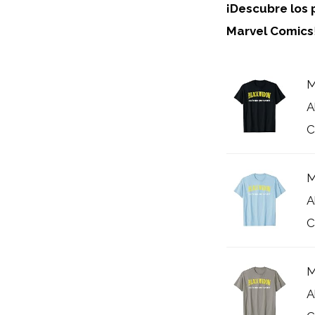
¡Descubre los 
Marvel Comics
M
A
C
M
A
C
M
A