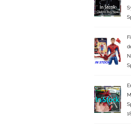
S
S
F
d
N
S
E
M
S
18