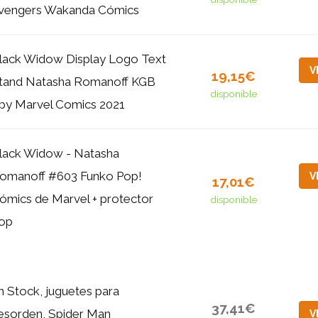
vengers Wakanda Cómics
lack Widow Display Logo Text
V
19,15€
tand Natasha Romanoff KGB
disponible
py Marvel Comics 2021
lack Widow - Natasha
omanoff #603 Funko Pop!
V
17,01€
ómics de Marvel + protector
disponible
op
n Stock, juguetes para
37,41€
esorden, Spider Man
V