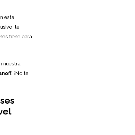
en esta
usivo, te
nés tiene para
on nuestra
noff
. ¡No te
eses
vel