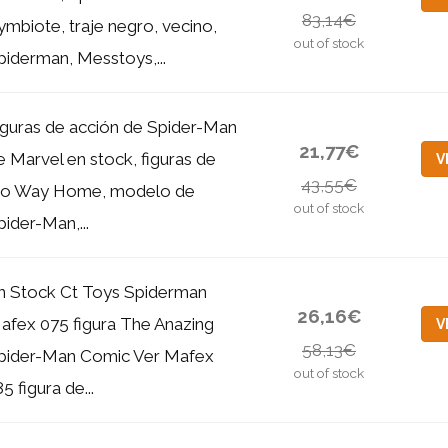
83,14€
ymbiote, traje negro, vecino,
out of stock
piderman, Messtoys,...
iguras de acción de Spider-Man
21,77€
e Marvel en stock, figuras de
V
43,55€
o Way Home, modelo de
out of stock
pider-Man,...
n Stock Ct Toys Spiderman
26,16€
afex 075 figura The Anazing
V
58,13€
pider-Man Comic Ver Mafex
out of stock
5 figura de...