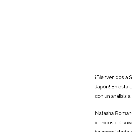
¡Bienvenidos a 
Japón! En esta 
con un análisis 
Natasha Romano
icónicos del uni
ha conquistado 