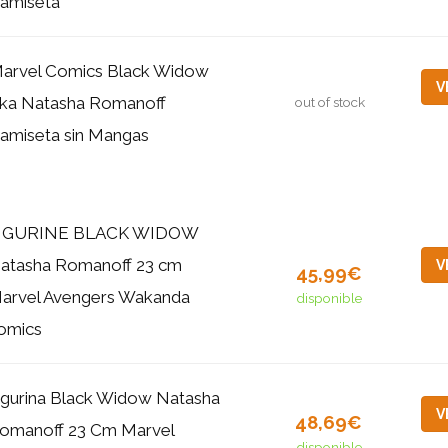
amiseta
arvel Comics Black Widow
V
ka Natasha Romanoff
out of stock
amiseta sin Mangas
IGURINE BLACK WIDOW
atasha Romanoff 23 cm
V
45,99€
arvel Avengers Wakanda
disponible
omics
igurina Black Widow Natasha
V
48,69€
omanoff 23 Cm Marvel
disponible