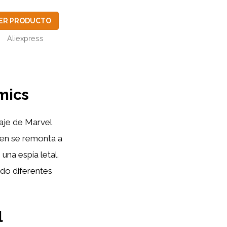
ER PRODUCTO
Aliexpress
mics
naje de Marvel
gen se remonta a
una espía letal.
ndo diferentes
l