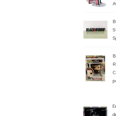
A
B
S
S
B
R
C
p
E
d