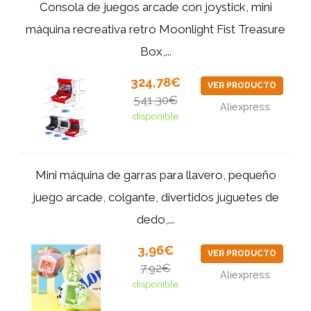
Consola de juegos arcade con joystick, mini
máquina recreativa retro Moonlight Fist Treasure
Box,...
324,78€
VER PRODUCTO
541,30€
Aliexpress
disponible
Mini máquina de garras para llavero, pequeño
juego arcade, colgante, divertidos juguetes de
dedo,...
3,96€
VER PRODUCTO
7,92€
Aliexpress
disponible