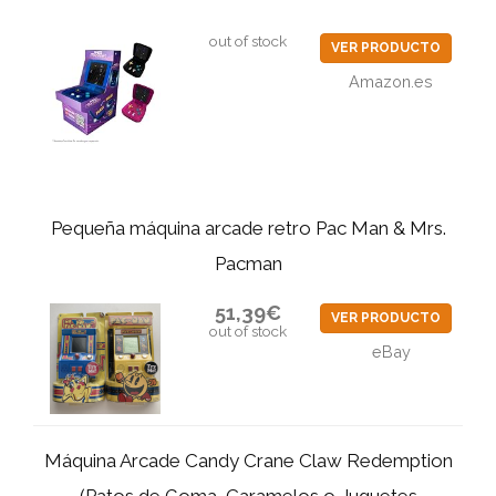
out of stock
VER PRODUCTO
Amazon.es
Pequeña máquina arcade retro Pac Man & Mrs.
Pacman
51,39€
VER PRODUCTO
out of stock
eBay
Máquina Arcade Candy Crane Claw Redemption
(Patos de Goma, Caramelos o Juguetes