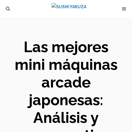
Saltar
M
al
contenido
Las mejores
mini máquinas
arcade
japonesas:
Análisis y