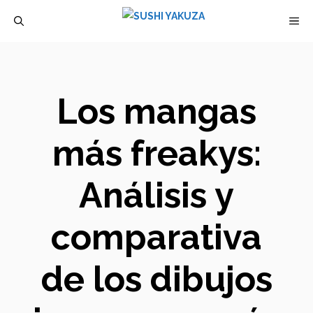
Saltar
M
al
contenido
Los mangas
más freakys:
Análisis y
comparativa
de los dibujos