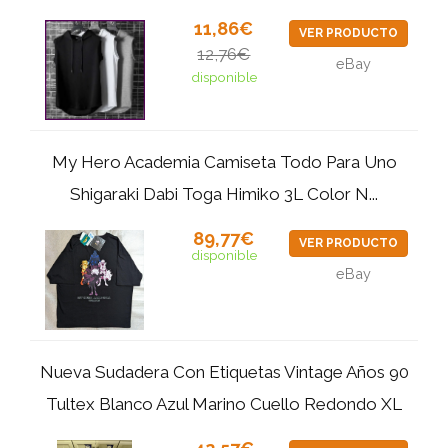
11,86€
VER PRODUCTO
12,76€
eBay
disponible
My Hero Academia Camiseta Todo Para Uno
Shigaraki Dabi Toga Himiko 3L Color N...
89,77€
VER PRODUCTO
disponible
eBay
Nueva Sudadera Con Etiquetas Vintage Años 90
Tultex Blanco Azul Marino Cuello Redondo XL