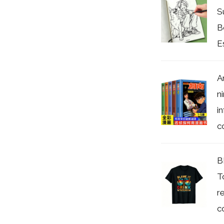
S
B
Es
A
n
i
có
B
T
r
c