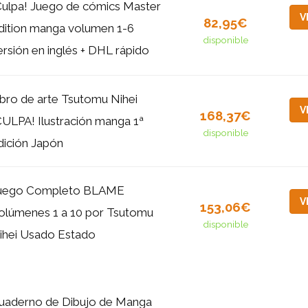
Culpa! Juego de cómics Master
V
82,95€
dition manga volumen 1-6
disponible
ersión en inglés + DHL rápido
ibro de arte Tsutomu Nihei
V
168,37€
CULPA! Ilustración manga 1ª
disponible
dición Japón
uego Completo BLAME
V
153,06€
olúmenes 1 a 10 por Tsutomu
disponible
ihei Usado Estado
uaderno de Dibujo de Manga