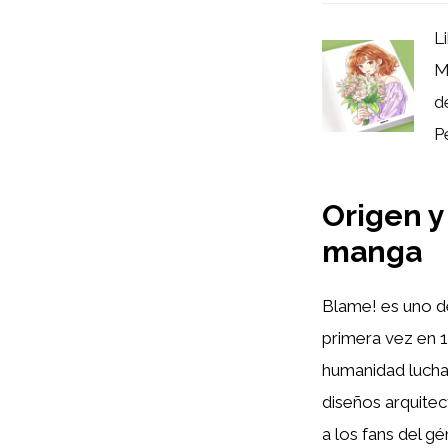
L
M
d
P
Origen y
manga
Blame! es uno d
primera vez en 1
humanidad lucha 
diseños arquite
a los fans del gé