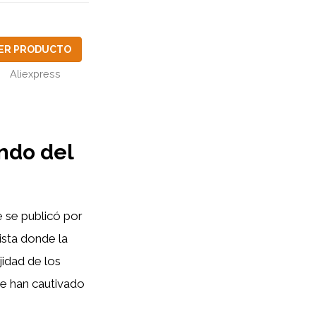
ER PRODUCTO
Aliexpress
ndo del
 se publicó por
ista donde la
jidad de los
ue han cautivado