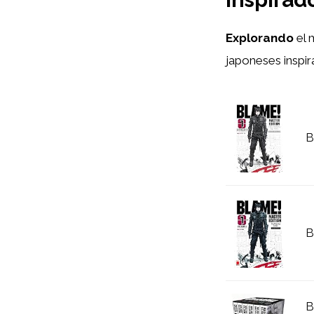
Explorando
el 
japoneses inspir
B
B
B