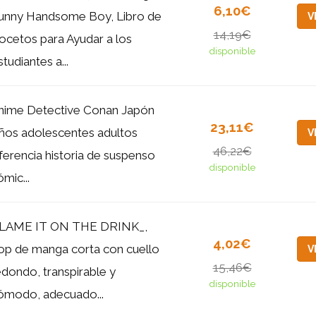
6,10€
unny Handsome Boy, Libro de
V
14,19€
ocetos para Ayudar a los
disponible
tudiantes a...
nime Detective Conan Japón
23,11€
iños adolescentes adultos
V
46,22€
nferencia historia de suspenso
disponible
mic...
LAME IT ON THE DRINK_,
4,02€
op de manga corta con cuello
V
15,46€
edondo, transpirable y
disponible
ómodo, adecuado...