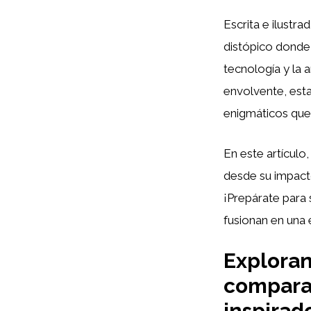
Escrita e ilustra
distópico donde
tecnología y la 
envolvente, esta
enigmáticos que d
En este artícul
desde su impacto
¡Prepárate para 
fusionan en una 
Exploran
comparat
inspirad