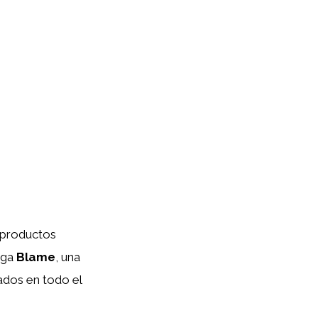
s productos
nga
Blame
, una
ados en todo el