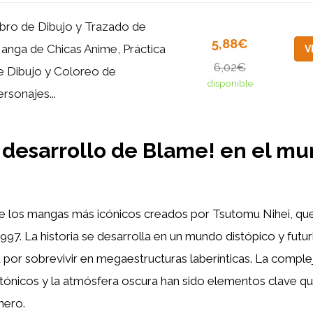
ibro de Dibujo y Trazado de
5,88€
anga de Chicas Anime, Práctica
V
6,02€
e Dibujo y Coloreo de
disponible
ersonajes...
 desarrollo de Blame! en el mu
e los mangas más icónicos creados por Tsutomu Nihei, que
997. La historia se desarrolla en un mundo distópico y futur
por sobrevivir en megaestructuras laberínticas. La comple
ctónicos y la atmósfera oscura han sido elementos clave q
nero.