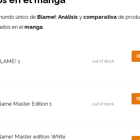
mundo único de
Blame!
:
Análisis
y
comparativa
de prod
ados en el
manga
.
V
LAME! 1
out of stock
V
lame Master Edition 1
out of stock
lame! Master edition. White