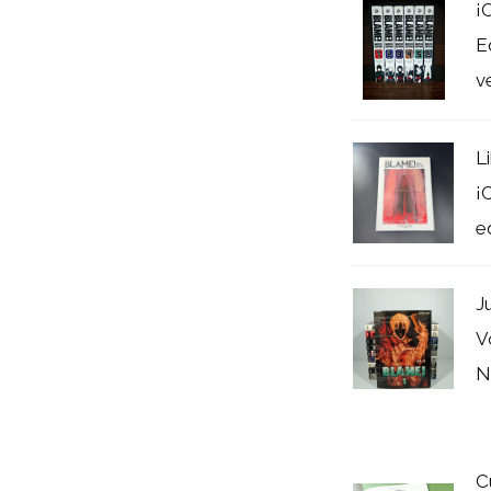
¡
E
v
L
¡
e
J
V
N
C