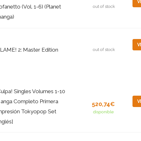
V
ofanetto (Vol. 1-6) (Planet
out of stock
anga)
V
LAME! 2: Master Edition
out of stock
Culpa! Singles Volumes 1-10
anga Completo Primera
V
520,74€
mpresión Tokyopop Set
disponible
nglés]