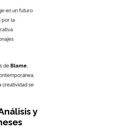
e en un futuro
 por la
rativa
sonajes
os de
Blame
,
n contemporánea.
 creatividad se
nálisis y
neses