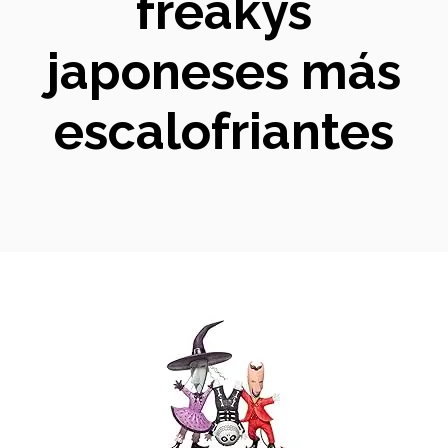
freakys
japoneses más
escalofriantes