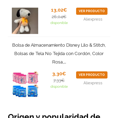
13,02€
VER PRODUCTO
26,04€
Aliexpress
disponible
Bolsa de Almacenamiento Disney Lilo & Stitch,
Bolsas de Tela No Tejida con Cordón, Color
Rosa,...
3,30€
VER PRODUCTO
7,33€
Aliexpress
disponible
Origen y popularidad de