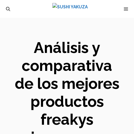
Saltar
M
al
contenido
Análisis y
comparativa
de los mejores
productos
freakys