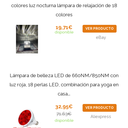
colores luz nocturna lámpara de relajación de 18
colores
19,71€
VER PRODUCTO
disponible
eBay
Lámpara de belleza LED de 660NM/850NM con
luz roja, 18 perlas LED, combinación para yoga en
casa...
32,95€
VER PRODUCTO
71,63€
Aliexpress
disponible