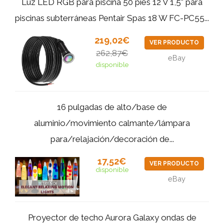
Luz LED RGB para piscina 50 pies 12 V 1,5" para
piscinas subterráneas Pentair Spas 18 W FC-PC55...
219,02€
VER PRODUCTO
262,87€
eBay
disponible
16 pulgadas de alto/base de
aluminio/movimiento calmante/lámpara
para/relajación/decoración de...
17,52€
VER PRODUCTO
disponible
eBay
Proyector de techo Aurora Galaxy ondas de