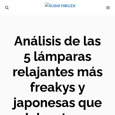
Saltar
M
al
contenido
Análisis de las
5 lámparas
relajantes más
freakys y
japonesas que