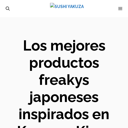
Saltar
M
al
contenido
Los mejores
productos
freakys
japoneses
inspirados en