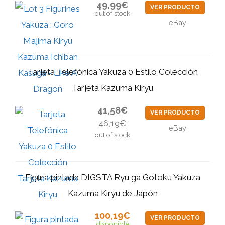
49,99€
VER PRODUCTO
out of stock
eBay
Tarjeta Telefónica Yakuza 0 Estilo Colección
Tarjeta Kazuma Kiryu
41,58€
VER PRODUCTO
46,19€
eBay
out of stock
Figura pintada DIGSTA Ryu ga Gotoku Yakuza
Kazuma Kiryu de Japón
100,19€
VER PRODUCTO
disponible