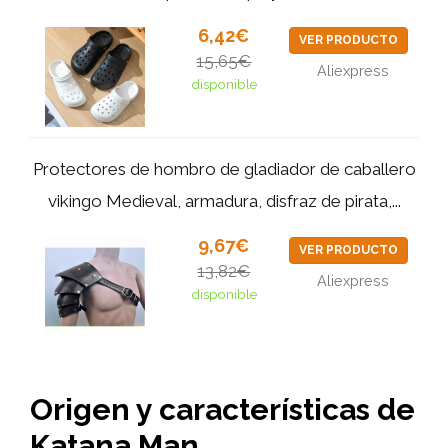
6,42€
VER PRODUCTO
15,65€
Aliexpress
disponible
Protectores de hombro de gladiador de caballero
vikingo Medieval, armadura, disfraz de pirata,...
9,67€
VER PRODUCTO
13,82€
Aliexpress
disponible
Origen y características de
Katana Man