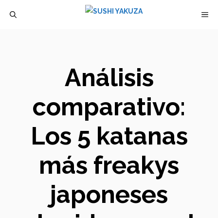
Saltar
M
al
contenido
Análisis
comparativo:
Los 5 katanas
más freakys
japoneses