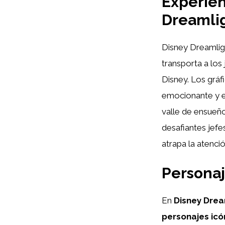
Experien
Dreamlig
Disney Dreamlig
transporta a los
Disney. Los gráf
emocionante y en
valle de ensueño
desafiantes jefe
atrapa la atenci
Personaj
En
Disney Drea
personajes icó