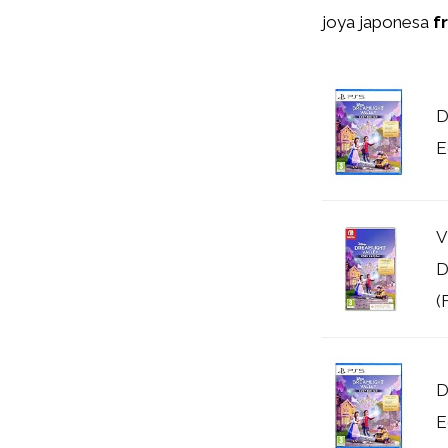
joya japonesa
f
D
E
V
D
(
D
E