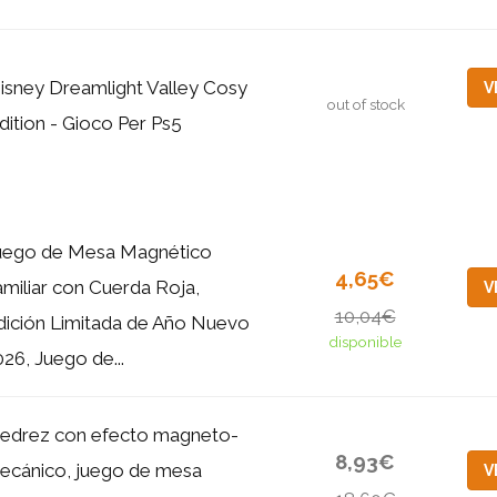
isney Dreamlight Valley Cosy
V
out of stock
dition - Gioco Per Ps5
uego de Mesa Magnético
4,65€
amiliar con Cuerda Roja,
V
10,04€
dición Limitada de Año Nuevo
disponible
26, Juego de...
jedrez con efecto magneto-
8,93€
ecánico, juego de mesa
V