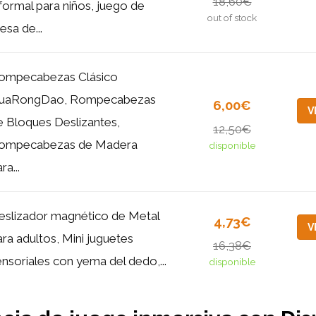
18,60€
nformal para niños, juego de
out of stock
sa de...
ompecabezas Clásico
uaRongDao, Rompecabezas
6,00€
V
e Bloques Deslizantes,
12,50€
ompecabezas de Madera
disponible
ra...
eslizador magnético de Metal
4,73€
V
ara adultos, Mini juguetes
16,38€
ensoriales con yema del dedo,...
disponible