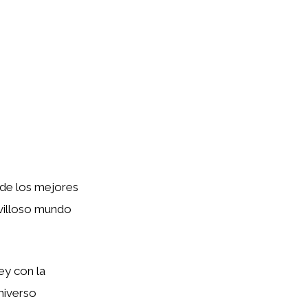
 de los mejores
villoso mundo
ey con la
niverso