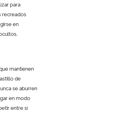
izar para
os recreados
rgirse en
ocultos.
que mantienen
astillo de
 nunca se aburren
 jugar en modo
tir entre sí