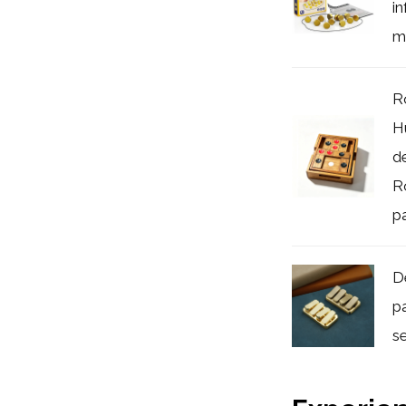
i
me
R
H
d
R
pa
D
p
s