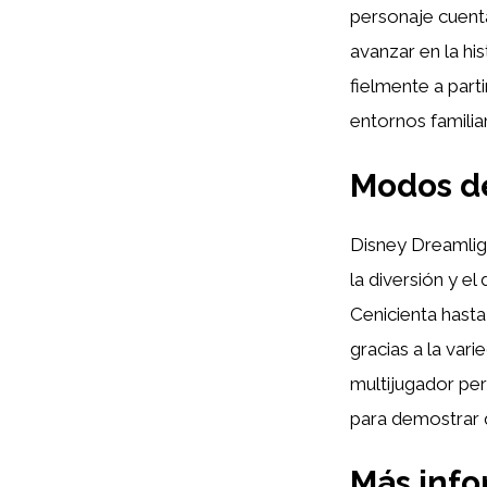
personaje cuenta
avanzar en la hi
fielmente a part
entornos familia
Modos de
Disney Dreamlig
la diversión y el
Cenicienta hasta
gracias a la var
multijugador per
para demostrar q
Más inf