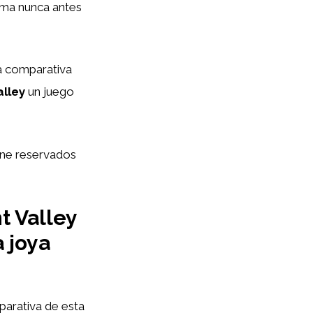
rma nunca antes
na comparativa
alley
un juego
ene reservados
t Valley
a joya
mparativa de esta