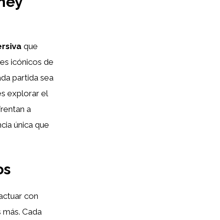
sney
ersiva
que
es icónicos de
ada partida sea
s explorar el
frentan a
cia única que
os
ractuar con
s más. Cada