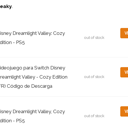
reaky
.
isney Dreamlight Valley: Cozy
V
out of stock
dition - PS5
ideojuego para Switch Disney
V
reamlight Valley - Cozy Edition
out of stock
FR) Código de Descarga
isney Dreamlight Valley, Cozy
V
out of stock
dition - PS5