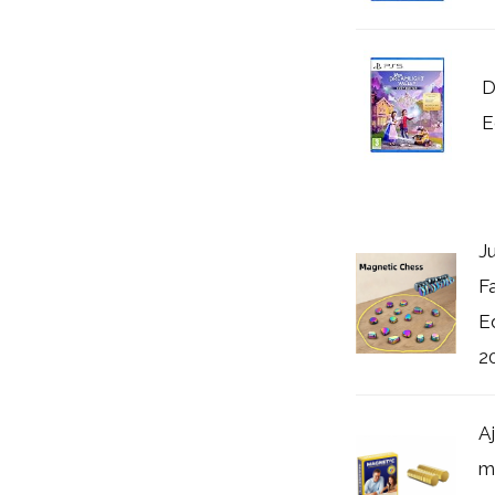
D
E
J
F
E
20
A
m