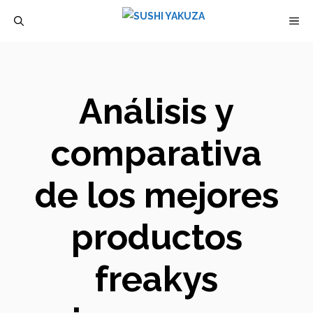
Saltar
M
al
contenido
Análisis y
comparativa
de los mejores
productos
freakys