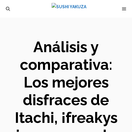
Saltar
M
al
contenido
Análisis y
comparativa:
Los mejores
disfraces de
Itachi, ¡freakys