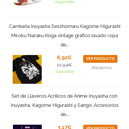
disponible
Camiseta Inuyasha Sesshomaru Kagome Higurashi
Miroku Naraku Koga vintage gráfico lavado ropa
de...
6,92€
VER PRODUCTO
11,94€
Aliexpress
disponible
Set de Llaveros Acrílicos de Anime Inuyasha con
Inuyasha, Kagome Higurashi y Sango, Accesorios
de...
3,17€
VER PRODUCTO