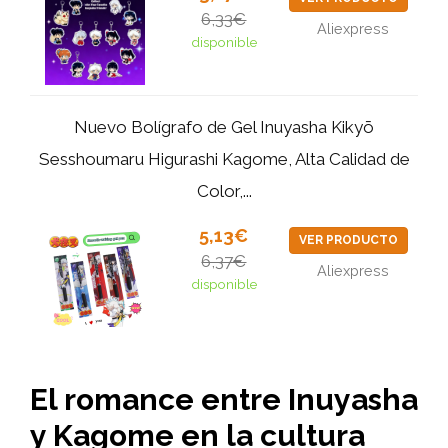
6,33€
Aliexpress
disponible
Nuevo Bolígrafo de Gel Inuyasha Kikyō
Sesshoumaru Higurashi Kagome, Alta Calidad de
Color,...
5,13€
VER PRODUCTO
6,37€
Aliexpress
disponible
El romance entre Inuyasha
y Kagome en la cultura