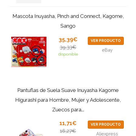
Mascota Inuyasha, Pinch and Connect, Kagome,
Sango
35,39€
VER PRODUCTO
39,33€
eBay
disponible
Pantuflas de Suela Suave Inuyasha Kagome
Higurashi para Hombre, Mujer y Adolescente,
Zuecos para...
11,71€
VER PRODUCTO
16,27€
Aliexpress