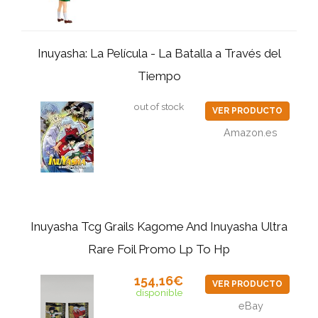
Inuyasha: La Película - La Batalla a Través del
Tiempo
out of stock
VER PRODUCTO
Amazon.es
Inuyasha Tcg Grails Kagome And Inuyasha Ultra
Rare Foil Promo Lp To Hp
154,16€
VER PRODUCTO
disponible
eBay