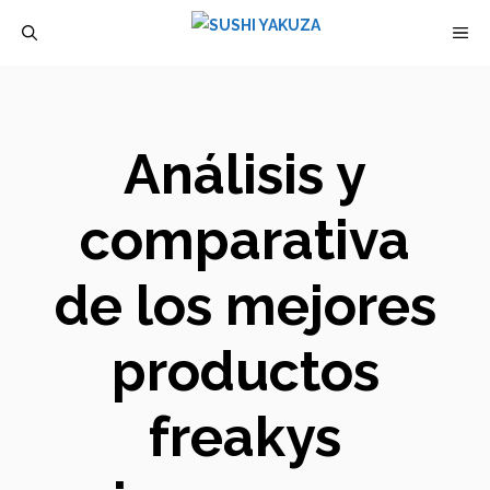
Saltar
M
al
contenido
Análisis y
comparativa
de los mejores
productos
freakys