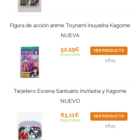
Figura de acción anime Toynami Inuyasha Kagome
NUEVA
52,59€
VER PRODUCTO
disponible
eBay
Tarjetero Escena Santuario InuYasha y Kagome
NUEVO
63,11€
VER PRODUCTO
disponible
eBay