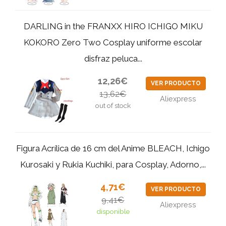
DARLING in the FRANXX HIRO ICHIGO MIKU
KOKORO Zero Two Cosplay uniforme escolar
disfraz peluca...
12,26€
VER PRODUCTO
13,62€
Aliexpress
out of stock
Figura Acrílica de 16 cm del Anime BLEACH, Ichigo
Kurosaki y Rukia Kuchiki, para Cosplay, Adorno,...
4,71€
VER PRODUCTO
9,41€
Aliexpress
disponible