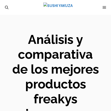
Saltar
M
al
contenido
Análisis y
comparativa
de los mejores
productos
freakys