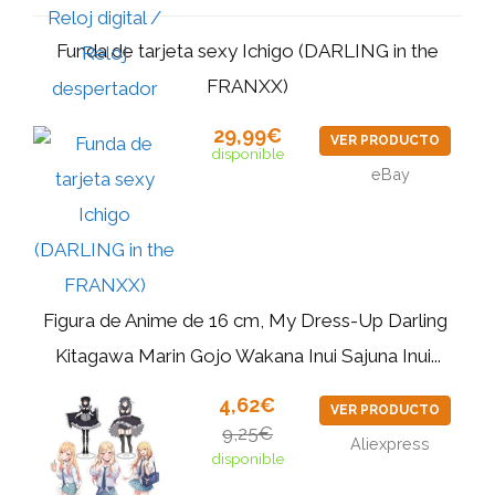
Funda de tarjeta sexy Ichigo (DARLING in the
FRANXX)
29,99€
VER PRODUCTO
disponible
eBay
Figura de Anime de 16 cm, My Dress-Up Darling ‌
Kitagawa Marin Gojo Wakana Inui Sajuna Inui...
4,62€
VER PRODUCTO
9,25€
Aliexpress
disponible