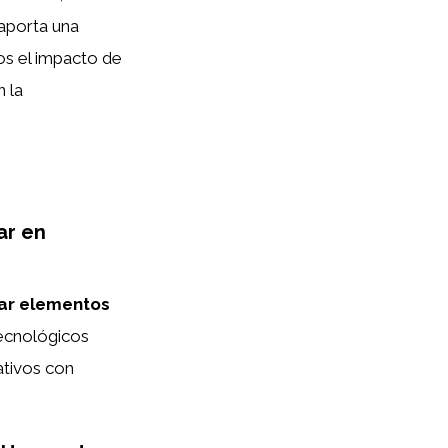
aporta una
os el impacto de
n la
ar en
ar elementos
tecnológicos
ativos con