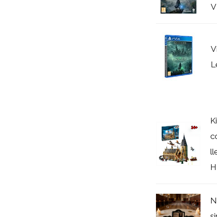
V
V
L
K
c
l
H
N
s