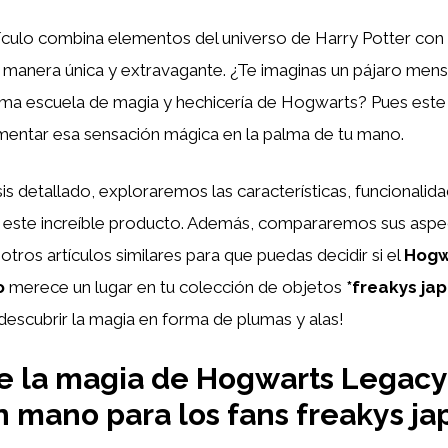
tículo combina elementos del universo de Harry Potter con 
 manera única y extravagante. ¿Te imaginas un pájaro men
ima escuela de magia y hechicería de Hogwarts? Pues este
imentar esa sensación mágica en la palma de tu mano.
sis detallado, exploraremos las características, funcionalida
 este increíble producto. Además, compararemos sus asp
tros artículos similares para que puedas decidir si el
Hogw
o
merece un lugar en tu colección de objetos
*freakys ja
descubrir la magia en forma de plumas y alas!
 la magia de Hogwarts Legacy
n mano para los fans freakys j