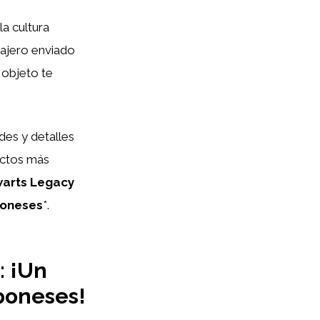
la cultura
sajero enviado
 objeto te
des y detalles
ectos más
arts Legacy
poneses
*.
: ¡Un
aponeses!