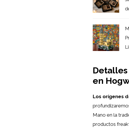
de
M
P
L
Detalles
en Hogw
Los orígenes d
profundizaremos e
Mano en la trad
productos freaky