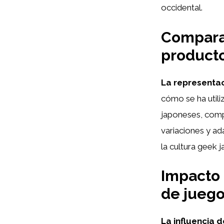
occidental.
Comparat
producto
La representac
cómo se ha utili
japoneses, comp
variaciones y ad
la cultura geek 
Impacto 
de juego
La influencia d