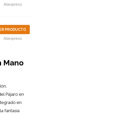
Aliexpress
ER PRODUCTO
Aliexpress
en Mano
ión,
del Pájaro en
ntegrado en
a fantasía