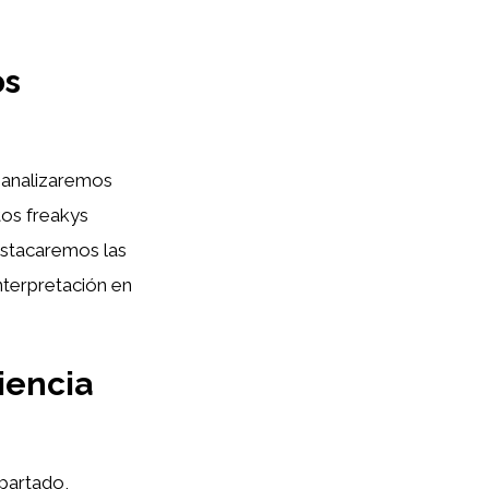
os
 analizaremos
tos freakys
estacaremos las
nterpretación en
iencia
partado,