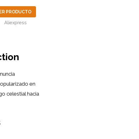
ER PRODUCTO
Aliexpress
ction
nuncia
 popularizado en
go celestial hacia
s