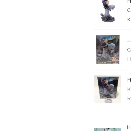
F
C
K
J
G
H
F
K
R
H