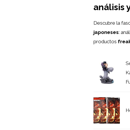
análisis
Descubre la fas
japoneses
: aná
productos
frea
S
K
F
H