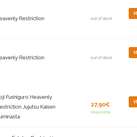
V
eavenly Restriction
out of stock
V
eavenly Restriction
out of stock
oji Fushiguro Heavenly
V
27,90€
estriction Jujutsu Kaisen
disponible
uminasta