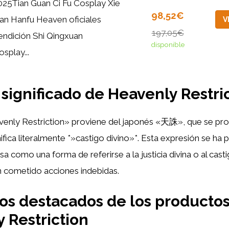
025Tian Guan Ci Fu Cosplay Xie
98,52€
ian Hanfu Heaven oficiales
V
197,05€
endición Shi Qingxuan
disponible
osplay...
 significado de Heavenly Restri
venly Restriction» proviene del japonés «天誅», que se pro
ifica literalmente *»castigo divino»*. Esta expresión se ha
sa como una forma de referirse a la justicia divina o al casti
n cometido acciones indebidas.
s destacados de los producto
 Restriction