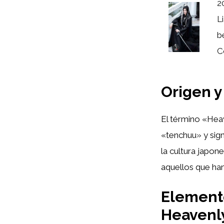
2
L
b
C
Origen y
El término «Hea
«tenchuu» y sign
la cultura japone
aquellos que ha
Elemento
Heavenly