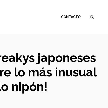
CONTACTO
freakys japoneses
bre lo más inusual
o nipón!