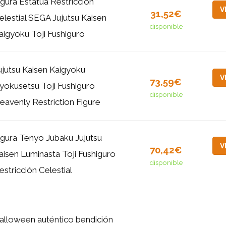
igura Estatua Restricción
V
31,52€
elestial SEGA Jujutsu Kaisen
disponible
aigyoku Toji Fushiguro
ujutsu Kaisen Kaigyoku
V
73,59€
yokusetsu Toji Fushiguro
disponible
eavenly Restriction Figure
igura Tenyo Jubaku Jujutsu
V
70,42€
aisen Luminasta Toji Fushiguro
disponible
estricción Celestial
alloween auténtico bendición