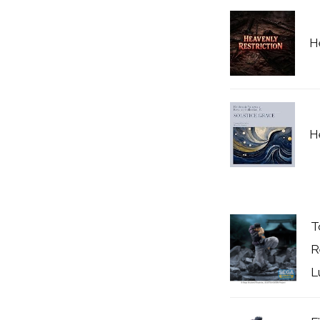
H
H
T
R
L