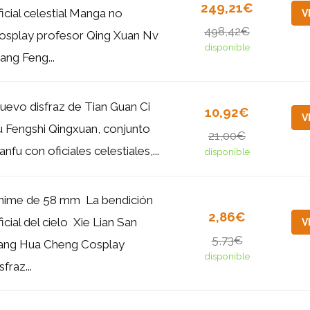
249,21€
ficial celestial Manga no
V
498,42€
osplay profesor Qing Xuan Nv
disponible
iang Feng...
uevo disfraz de Tian Guan Ci
10,92€
V
u Fengshi Qingxuan, conjunto
21,00€
nfu con oficiales celestiales,...
disponible
nime de 58 mm ‌ La bendición
2,86€
icial del cielo ‌ Xie Lian San
V
5,73€
ang Hua Cheng Cosplay
disponible
sfraz...