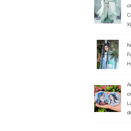
o
C
X
N
F
Ha
A
of
L
di