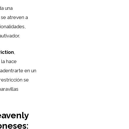
da una
s se atreven a
ionalidades,
utivador.
iction
,
 la hace
 adentrarte en un
restricción se
aravillas
eavenly
oneses: