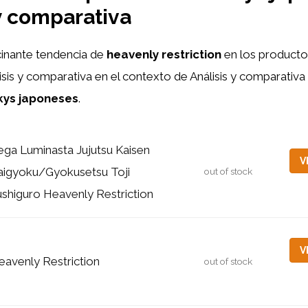
 y comparativa
cinante tendencia de
heavenly restriction
en los product
lisis y comparativa en el contexto de Análisis y comparativ
kys japoneses
.
ega Luminasta Jujutsu Kaisen
V
aigyoku/Gyokusetsu Toji
out of stock
ushiguro Heavenly Restriction
V
eavenly Restriction
out of stock