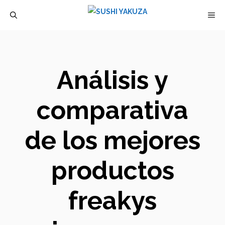
Saltar
M
al
contenido
Análisis y
comparativa
de los mejores
productos
freakys