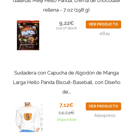
Galletas Meiji Hello Panda, crema de chocolate
rellena - 7 oz (198 g)
9,22€
VER PRODUCTO
out of stock
eBay
Sudadera con Capucha de Algodón de Manga
Larga Hello Panda Biscuit-Baseball, con Diseño
de...
7,12€
VER PRODUCTO
14,24€
Aliexpress
disponible