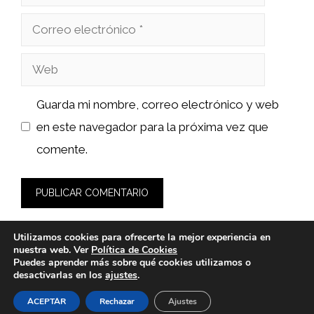
Correo
electrónico
Web
Guarda mi nombre, correo electrónico y web
en este navegador para la próxima vez que
comente.
Utilizamos cookies para ofrecerte la mejor experiencia en
nuestra web. Ver
Política de Cookies
Puedes aprender más sobre qué cookies utilizamos o
desactivarlas en los
ajustes
.
© 2026 sushiyakuza.es -
Política de Privacidad y Aviso Legal
-
Política de cookies
ACEPTAR
Rechazar
Ajustes