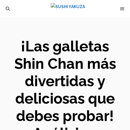
Saltar
M
al
contenido
¡Las galletas
Shin Chan más
divertidas y
deliciosas que
debes probar!