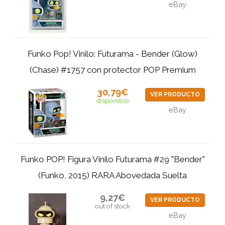
eBay
Funko Pop! Vinilo: Futurama - Bender (Glow)
(Chase) #1757 con protector POP Premium
30,79€
VER PRODUCTO
disponible
eBay
Funko POP! Figura Vinilo Futurama #29 "Bender"
(Funko, 2015) RARA Abovedada Suelta
9,27€
VER PRODUCTO
out of stock
eBay