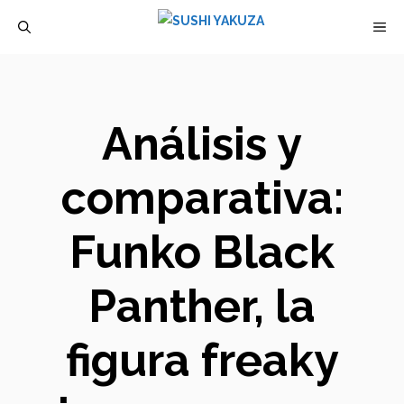
Saltar
M
al
contenido
Análisis y
comparativa:
Funko Black
Panther, la
figura freaky