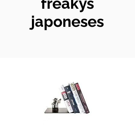
freakys
japoneses