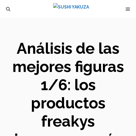
Saltar
M
al
contenido
Análisis de las
mejores figuras
1/6: los
productos
freakys