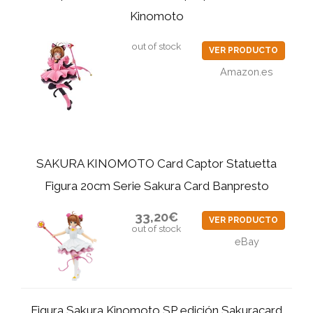
Kinomoto
out of stock
VER PRODUCTO
Amazon.es
SAKURA KINOMOTO Card Captor Statuetta
Figura 20cm Serie Sakura Card Banpresto
33,20€
VER PRODUCTO
out of stock
eBay
Figura Sakura Kinomoto SP edición Sakuracard