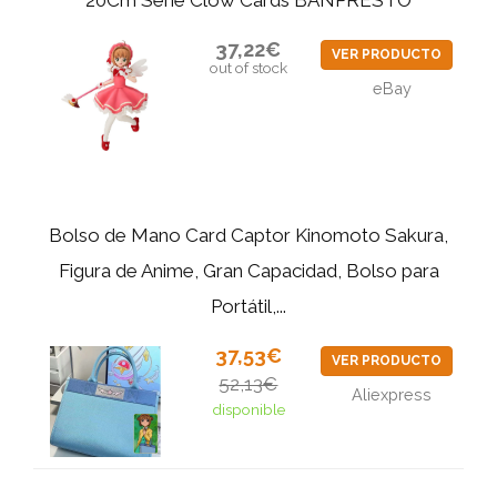
20Cm Serie Clow Cards BANPRESTO
37,22€
VER PRODUCTO
out of stock
eBay
Bolso de Mano Card Captor Kinomoto Sakura,
Figura de Anime, Gran Capacidad, Bolso para
Portátil,...
37,53€
VER PRODUCTO
52,13€
Aliexpress
disponible