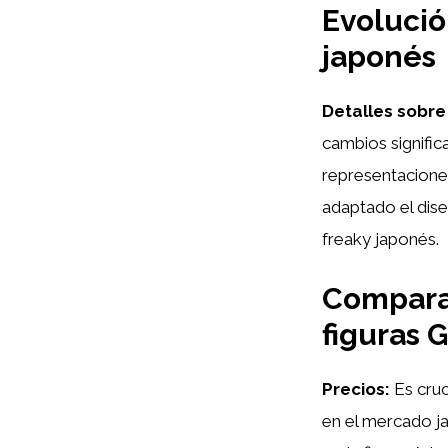
Evolució
japonés
Detalles sobre 
cambios signific
representaciones
adaptado el dise
freaky japonés.
Comparat
figuras 
Precios:
Es cruc
en el mercado j