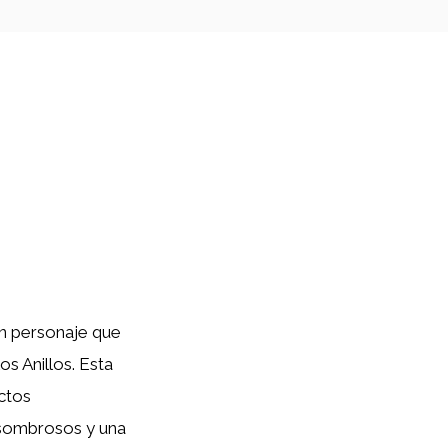
n personaje que
s Anillos. Esta
ctos
asombrosos y una