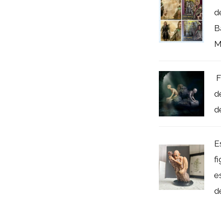
d
B
M
‌
d
d
E
f
e
de