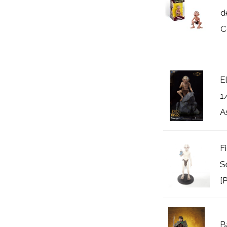
d
C
E
1
A
F
S
[
B