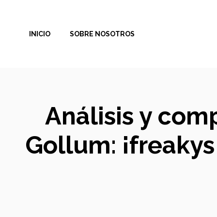
Saltar
al
INICIO
SOBRE NOSOTROS
contenido
Análisis y comp
Gollum: ¡freakys