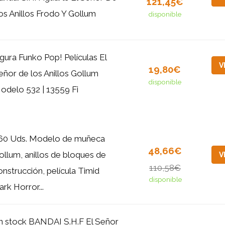
121,45€
os Anillos Frodo Y Gollum
disponible
igura Funko Pop! Películas El
V
19,80€
eñor de los Anillos Gollum
disponible
odelo 532 | 13559 Fi
60 Uds. Modelo de muñeca
48,66€
ollum, anillos de bloques de
V
110,58€
onstrucción, película Timid
disponible
ark Horror...
n stock BANDAI S.H.F El Señor