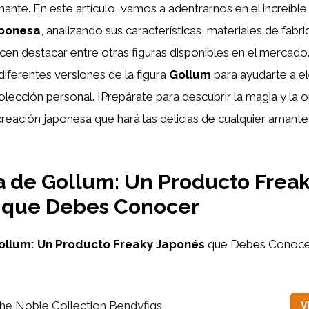
nante. En este artículo, vamos a adentrarnos en el increíb
aponesa
, analizando sus características, materiales de fabri
acen destacar entre otras figuras disponibles en el mercad
ferentes versiones de la figura
Gollum
para ayudarte a el
olección personal. ¡Prepárate para descubrir la magia y la o
creación japonesa que hará las delicias de cualquier amante
a de Gollum: Un Producto Frea
 que Debes Conocer
ollum:
Un Producto Freaky Japonés
que Debes Conoce
he Noble Collection Bendyfigs
V