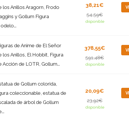
38,21€
e los Anillos Aragorn, Frodo
V
54,59€
aggins y Gollum Figura
disponible
odelo...
 Figuras de Anime de El Señor
378,55€
V
e los Anillos, El Hobbit, Figura
591,48€
e Acción de LOTR, Gollum...
disponible
statua de Gollum colorida,
20,09€
igura coleccionable, estatua de
V
23,92€
scalada de árbol de Gollum
disponible
...