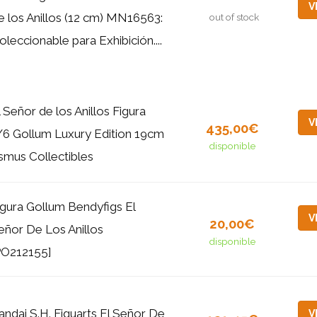
V
e los Anillos (12 cm) MN16563:
out of stock
oleccionable para Exhibición....
l Señor de los Anillos Figura
V
435,00€
/6 Gollum Luxury Edition 19cm
disponible
smus Collectibles
igura Gollum Bendyfigs El
V
20,00€
eñor De Los Anillos
disponible
PO212155]
andai S.H. Figuarts El Señor De
V