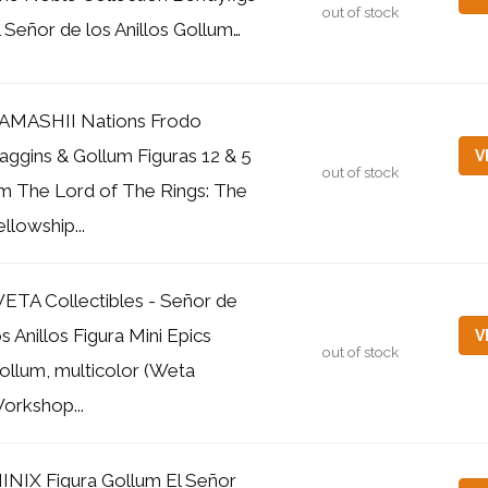
out of stock
l Señor de los Anillos Gollum…
AMASHII Nations Frodo
aggins & Gollum Figuras 12 & 5
V
out of stock
m The Lord of The Rings: The
ellowship...
ETA Collectibles - Señor de
os Anillos Figura Mini Epics
V
out of stock
ollum, multicolor (Weta
orkshop...
INIX Figura Gollum El Señor