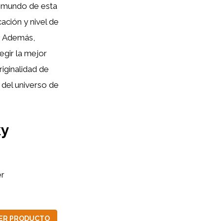
le mundo de esta
cación y nivel de
o. Además,
egir la mejor
riginalidad de
 del universo de
ky
r
ER PRODUCTO