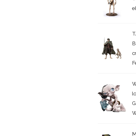
e
T
B
c
F
W
l
G
W
M