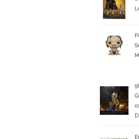
L
F
S
M
5
G
c
D
E