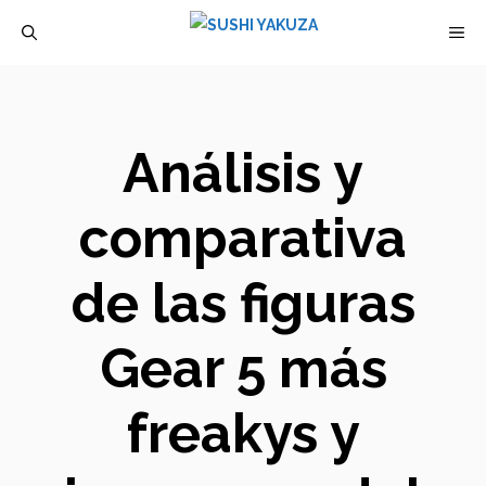
Saltar
M
al
contenido
Análisis y
comparativa
de las figuras
Gear 5 más
freakys y