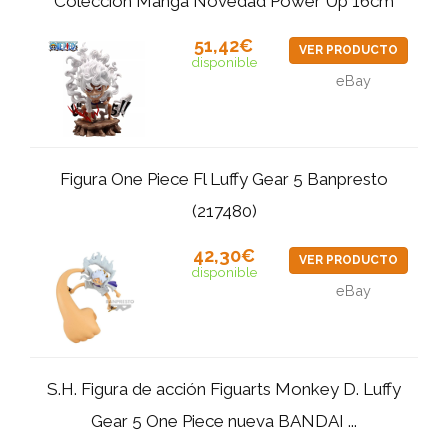
Colección Manga Novedad Power Up 16cm
51,42€
VER PRODUCTO
disponible
eBay
Figura One Piece Fl Luffy Gear 5 Banpresto
(217480)
42,30€
VER PRODUCTO
disponible
eBay
S.H. Figura de acción Figuarts Monkey D. Luffy
Gear 5 One Piece nueva BANDAI ...