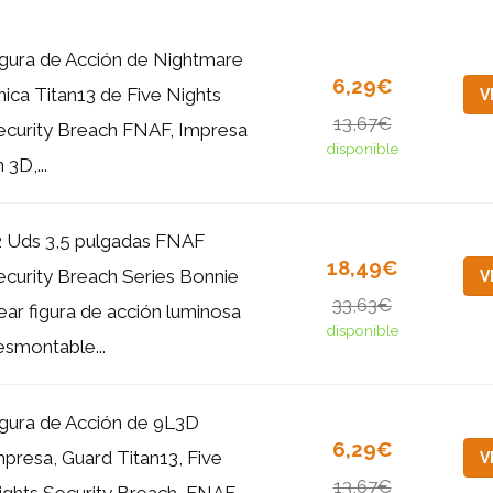
igura de Acción de Nightmare
6,29€
hica Titan13 de Five Nights
V
13,67€
ecurity Breach FNAF, Impresa
disponible
 3D,...
2 Uds 3,5 pulgadas FNAF
18,49€
ecurity Breach Series Bonnie
V
33,63€
ear figura de acción luminosa
disponible
esmontable...
igura de Acción de 9L3D
6,29€
mpresa, Guard Titan13, Five
V
13,67€
ights Security Breach, FNAF,