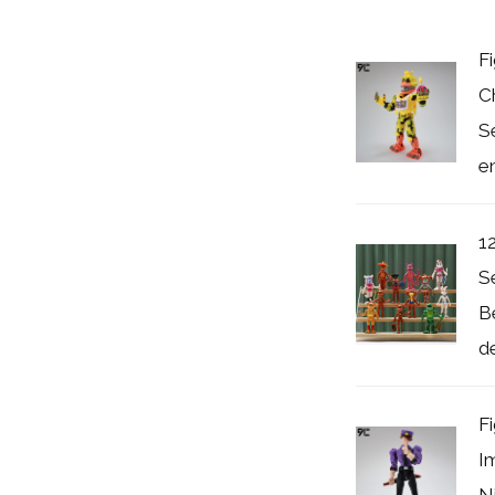
F
C
S
en
1
S
B
d
F
I
N