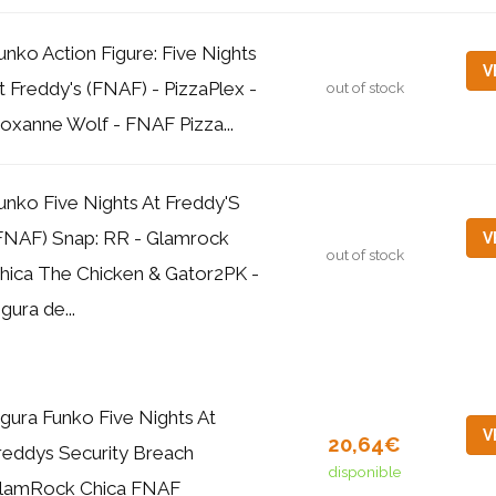
unko Action Figure: Five Nights
V
t Freddy's (FNAF) - PizzaPlex -
out of stock
oxanne Wolf - FNAF Pizza...
unko Five Nights At Freddy'S
FNAF) Snap: RR - Glamrock
V
out of stock
hica The Chicken & Gator2PK -
igura de...
igura Funko Five Nights At
V
20,64€
reddys Security Breach
disponible
lamRock Chica FNAF