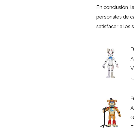
En conclusión, l
personales de c
satisfacer a los
F
A
V
-..
F
A
G
F