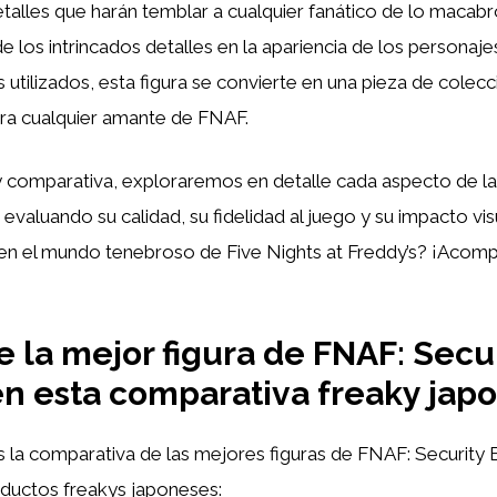
talles que harán temblar a cualquier fanático de lo macabr
e los intrincados detalles en la apariencia de los personajes
s utilizados, esta figura se convierte en una pieza de colecc
ara cualquier amante de FNAF.
 y comparativa, exploraremos en detalle cada aspecto de l
evaluando su calidad, su fidelidad al juego y su impacto visu
 en el mundo tenebroso de Five Nights at Freddy’s? ¡Acom
 la mejor figura de FNAF: Secu
n esta comparativa freaky jap
es la comparativa de las mejores figuras de FNAF: Security 
ductos freakys japoneses: