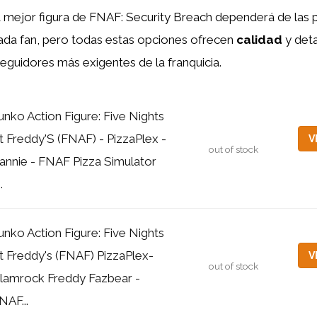
a mejor figura de FNAF: Security Breach dependerá de las 
ada fan, pero todas estas opciones ofrecen
calidad
y deta
 seguidores más exigentes de la franquicia.
unko Action Figure: Five Nights
t Freddy'S (FNAF) - PizzaPlex -
V
out of stock
annie - FNAF Pizza Simulator
.
unko Action Figure: Five Nights
t Freddy's (FNAF) PizzaPlex-
V
out of stock
lamrock Freddy Fazbear -
NAF...