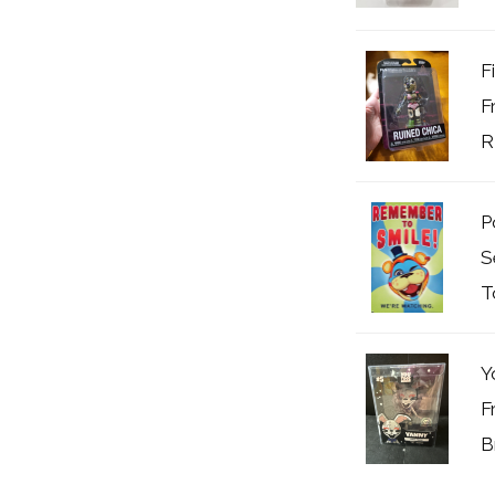
F
F
R
P
S
T
Y
F
B