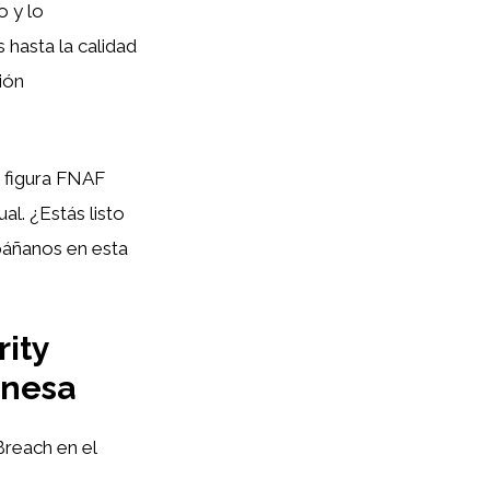
o y lo
 hasta la calidad
ión
a figura FNAF
al. ¿Estás listo
páñanos en esta
rity
onesa
Breach en el