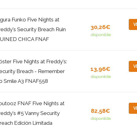
igura Funko Five Nights at
V
30,26€
reddy's Security Breach Ruin
disponible
UINED CHICA FNAF
óster Five Nights at Freddy's:
V
13,96€
ecurity Breach - Remember
disponible
o Smile A3 FNAF558
outooz FNAF Five Nights at
V
82,58€
reddy's #5 Vanny Security
disponible
reach Edición Limitada