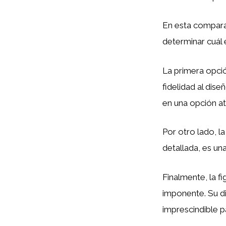
En esta compara
determinar cuál e
La primera opció
fidelidad al dise
en una opción at
Por otro lado, la
detallada, es un
Finalmente, la f
imponente. Su di
imprescindible 