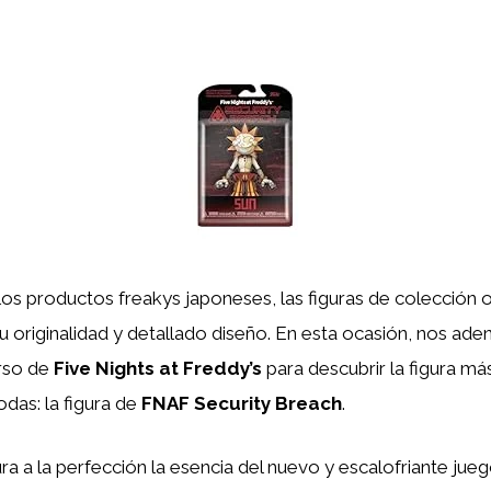
os productos freakys japoneses, las figuras de colección 
 originalidad y detallado diseño. En esta ocasión, nos ade
erso de
Five Nights at Freddy’s
para descubrir la figura m
todas: la figura de
FNAF Security Breach
.
ura a la perfección la esencia del nuevo y escalofriante jueg