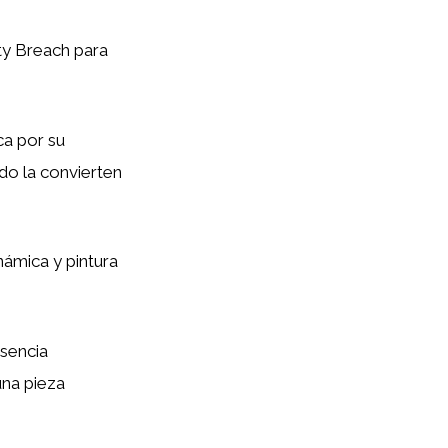
ty Breach para
ca por su
o la convierten
ámica y pintura
sencia
una pieza