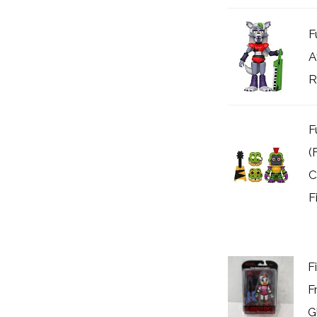
F
A
R
F
(
C
F
F
F
G