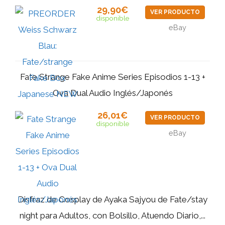
29,90€
VER PRODUCTO
disponible
eBay
Fate Strange Fake Anime Series Episodios 1-13 +
Ova Dual Audio Inglés/Japonés
26,01€
VER PRODUCTO
disponible
eBay
Disfraz de Cosplay de Ayaka Sajyou de Fate/stay
night para Adultos, con Bolsillo, Atuendo Diario,...