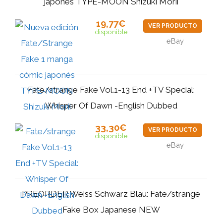
japonés TYPE-MOON Shizuki Morii
19,77€
VER PRODUCTO
disponible
eBay
Fate/strange Fake Vol.1-13 End +TV Special:
Whisper Of Dawn -English Dubbed
33,30€
VER PRODUCTO
disponible
eBay
PREORDER Weiss Schwarz Blau: Fate/strange
Fake Box Japanese NEW