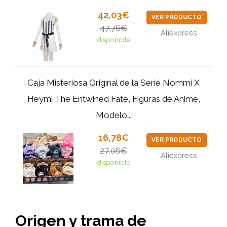
42,03€
VER PRODUCTO
47,76€
Aliexpress
disponible
Caja Misteriosa Original de la Serie Nommi X
Heymi The Entwined Fate, Figuras de Anime,
Modelo...
16,78€
VER PRODUCTO
27,06€
Aliexpress
disponible
Origen y trama de