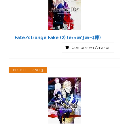
Fate/strange Fake (2) (é›»æ’ƒæ–‡庫)
Comprar en Amazon
BESTSELLER NO. 3