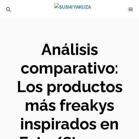
Saltar
M
al
contenido
Análisis
comparativo:
Los productos
más freakys
inspirados en